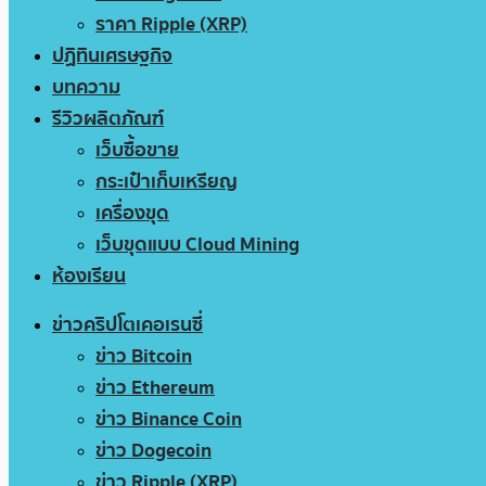
ราคา Ripple (XRP)
ปฏิทินเศรษฐกิจ
บทความ
รีวิวผลิตภัณฑ์
เว็บซื้อขาย
กระเป๋าเก็บเหรียญ
เครื่องขุด
เว็บขุดแบบ Cloud Mining
ห้องเรียน
ข่าวคริปโตเคอเรนซี่
ข่าว Bitcoin
ข่าว Ethereum
ข่าว Binance Coin
ข่าว Dogecoin
ข่าว Ripple (XRP)