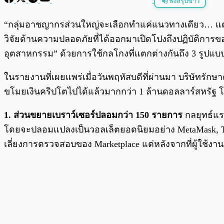
ฟังสรุปข่าว
พร้อมเล่น
“กลุ่มอาชญากรส่วนใหญ่จะเลือกทำแค่แนวทางเดียว… แต่ ‘Gr
วิจัยด้านความปลอดภัยที่ได้ออกมาเปิดโปงถึงปฏิบัติการขอ
อุตสาหกรรม” ด้วยการใช้กลโกงที่แตกต่างกันถึง 3 รูปแบ
ในรายงานที่เผยแพร่เมื่อวันพฤหัสบดีที่ผ่านมา บริษัทรักษ
ขโมยเงินคริปโตไปได้แล้วมากกว่า 1 ล้านดอลลาร์สหรัฐ โด
1. ส่วนขยายเบราว์เซอร์ปลอมกว่า 150 รายการ
กลยุทธ์แร
โดยจะปลอมแปลงเป็นวอลเล็ตยอดนิยมอย่าง MetaMask, Tro
เลี่ยงการตรวจสอบของ Marketplace แต่หลังจากที่ผู้ใช้งา