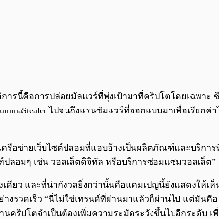
ารนี้คือการปล่อยมัลแวร์ที่พุ่งเป้ามาที่คริปโตโดยเฉพาะ ซ
ง LummaStealer ไปจนถึงแรนซัมแวร์ที่ออกแบบมาเพื่อเรียกค่
รือข่ายเว็บไซต์ปลอมที่แอบอ้างเป็นผลิตภัณฑ์และบริการที่เก
์ปลอมๆ เช่น วอลเล็ตดิจิทัล หรือบริการซ่อมแซมวอลเล็ต” น
เดียว และที่น่ากังวลยิ่งกว่านั้นคือแคมเปญนี้ยังแสดงให้เห็
เร็ว “นี่ไม่ใช่เทรนด์ที่ผ่านมาแล้วก็ผ่านไป แต่มันคือ ‘
งานคริปโตจำเป็นต้องเพิ่มความระมัดระวังขึ้นไปอีกระดับ เ