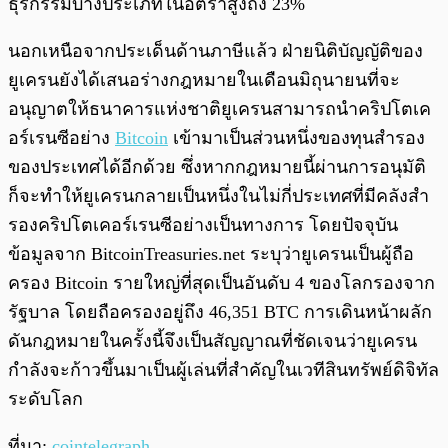
ธุรกรรมบางประเภทในอัตราสูงถึง 23%
นอกเหนือจากประเด็นด้านภาษีแล้ว ฝ่ายนิติบัญญัติของ
ยูเครนยังได้เสนอร่างกฎหมายในเดือนมิถุนายนที่จะ
อนุญาตให้ธนาคารแห่งชาติยูเครนสามารถนำคริปโตเค
อร์เรนซีอย่าง
Bitcoin
เข้ามาเป็นส่วนหนึ่งของทุนสำรอง
ของประเทศได้อีกด้วย ซึ่งหากกฎหมายนี้ผ่านการอนุมัติ
ก็จะทำให้ยูเครนกลายเป็นหนึ่งในไม่กี่ประเทศที่มีคลังสำ
รองคริปโตเคอร์เรนซีอย่างเป็นทางการ โดยปัจจุบัน
ข้อมูลจาก BitcoinTreasuries.net ระบุว่ายูเครนเป็นผู้ถือ
ครอง Bitcoin รายใหญ่ที่สุดเป็นอันดับ 4 ของโลกรองจาก
รัฐบาล โดยถือครองอยู่ถึง 46,351 BTC การเดินหน้าผลัก
ดันกฎหมายในครั้งนี้จึงเป็นสัญญาณที่ชัดเจนว่ายูเครน
กำลังจะก้าวขึ้นมาเป็นผู้เล่นที่สำคัญในเวทีสินทรัพย์ดิจิทัล
ระดับโลก
ที่มา:
cointelegraph