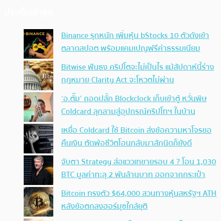
ประเด็นล่าสุด
Binance รุกหนัก เพิ่มหุ้น bStocks 10 ตัวดังเข้า
ตลาดสปอต พร้อมแคมเปญฟรีค่าธรรมเนียม
Bitwise ฟันธง คริปโตจะไม่เป็นไร แม้สัปดาห์นี้ร่าง
กฎหมาย Clarity Act จะโหวตไม่ผ่าน
‘อ.ตั๊ม’ ถอดปลั้ก Blockclock เก็บเข้าตู้ หวั่นพิษ
Coldcard ลุกลามสู่อุปกรณ์คริปโทฯ ในบ้าน
เหยื่อ Coldcard ใช้ Bitcoin ส่งข้อความหาโจรขอ
คืนเงิน ตัดพ้อชีวิตโอนกลับมาสักนิดก็ยังดี
จับตา Strategy ส่อแววเทขายรอบ 4 ? โอน 1,030
BTC มูลค่าทะลุ 2 พันล้านบาท ออกจากกระเป๋า
Bitcoin ทรงตัว $64,000 สวนทางหุ้นสหรัฐฯ ATH
หลังข้อตกลงฮอร์มุซใกล้ยุติ