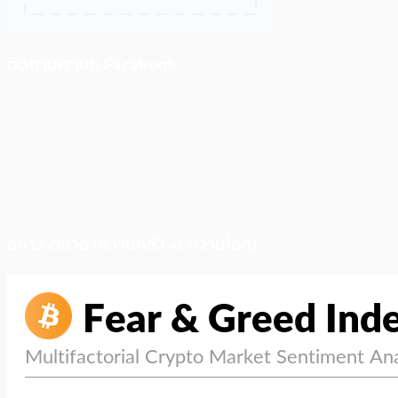
ติดตามเราบน Facebook
สภาวะตลาด (ความกลัว vs ความโลภ)