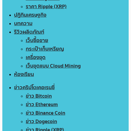
ราคา Ripple (XRP)
ปฏิทินเศรษฐกิจ
บทความ
รีวิวผลิตภัณฑ์
เว็บซื้อขาย
กระเป๋าเก็บเหรียญ
เครื่องขุด
เว็บขุดแบบ Cloud Mining
ห้องเรียน
ข่าวคริปโตเคอเรนซี่
ข่าว Bitcoin
ข่าว Ethereum
ข่าว Binance Coin
ข่าว Dogecoin
ข่าว Ripple (XRP)