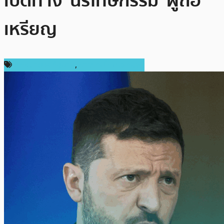
เปิดทาง ‘นิรโทษกรรม’ ผู้ถือ
เหรียญ
กฎหมายและรัฐบาล
,
ข่าวคริปโตเคอเรนซี่