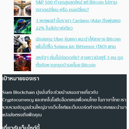
S&P 500 ทำจุดสูงสุดใหม่ แต่ Bitcoin ไม่ตาม
ตลาดเปลี่ยน หรือ คนเปลี่ยน?
3 เหตุผลทำไมราคา Cardano (Ada) ถึงพุ่งแรง
22% ในสัปดาห์เดียว
นักลงทุน Uber รุ่นแรก แนะนำให้เทขาย Bitcoin
เพื่อไปซื้อ Solana และ Bittensor (TAO) แทน
สหรัฐฯ เริ่มไม่ปลอดภัย? ชายชาวมิสซูรี 3 คน ถูก
ตั้งข้อหาบุกรุกบ้านขโมย Bitcoin
เป้าหมายของเรา
Siam Blockchain มุ่งมั่นที่จะช่วยนำเสนอสารเกี่ยวกับ
Cryptocurrency และเทคโนโลยีบล็อกเชนเพื่อคนไทย ในภาษาไทย เรา
รวบรวมข้อมูลส่วนใหญ่จากเว็บไซต์และเว็บบอร์ดต่างประเทศและนำมา
แปลส่งตรงถึงฟีดคุณ
เกี่ยวกับเว็บไซต์นี้