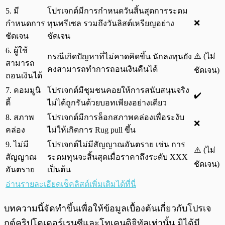
5. มี
โปรเจกต์มีการกำหนดวันสิ้นสุดการระดม
❌
กำหนดการ
ทุนพรีเซล รวมถึงวันลิสต์เหรียญอย่าง
ชัดเจน
ชัดเจน
6. ผู้ใช้
⚠️ (ไม่
กรณีเกิดปัญหาที่ไม่คาดคิดขึ้น นักลงทุนยัง
สามารถ
คงสามารถทำการถอนเงินคืนได้
ชัดเจน)
ถอนเงินได้
7. คอมมูนิ
โปรเจกต์มีชุมชนคอยให้การสนับสนุนจริง
✔️
ตี้
ไม่ได้ถูกรันด้วยบอทเพียงอย่างเดียว
8. สภาพ
โปรเจกต์มีการล็อกสภาพคล่องเพื่อระงับ
❌
คล่อง
ไม่ให้เกิดการ Rug pull ขึ้น
9. ไม่มี
โปรเจกต์ไม่มีสัญญาณอันตราย เช่น การ
⚠️ (ไม่
สัญญาณ
ระดมทุนจะสิ้นสุดเมื่อราคาถึงระดับ XXX
ชัดเจน)
อันตราย
เป็นต้น
อ่านรายละเอียดเช็คลิสต์เพิ่มเติมได้ที่นี่
บทความนี้จัดทำขึ้นเพื่อให้ข้อมูลเบื้องต้นเกี่ยวกับโปรเจ
กต์คริปโตเคอร์เรนซีและโทเคนดิจิทัลเท่านั้น มิได้มี