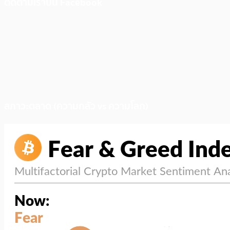
ติดตามเราบน Facebook
สภาวะตลาด (ความกลัว vs ความโลภ)