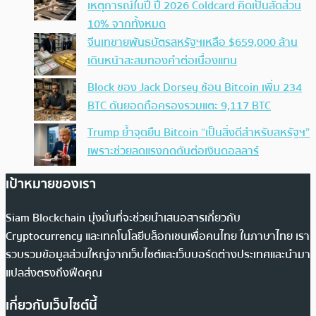
เหตุการณ์ในปี ปี 2026 Coldcard คิดเป็นสัดส่วน
10% จากทั้งหมด
จีนเทขายพันธบัตรสหรัฐฯเหลือ $659,000 ล้าน
เดินหน้าสะสมทองคำต่อเนื่องแทน
Block ของ Jack Dorsey ช้อน Bitcoin เพิ่ม 234
BTC ดันยอดถือครองรวมแตะ 9,117 BTC
Trump ย้ำจุดยืน Bitcoin “เป็นสิ่งดีสำหรับสหรัฐฯ”
เพราะช่วยลดแรงกดดันต่อเงินดอลลาร์
เป้าหมายของเรา
Siam Blockchain มุ่งมั่นที่จะช่วยนำเสนอสารเกี่ยวกับ
Cryptocurrency และเทคโนโลยีบล็อกเชนเพื่อคนไทย ในภาษาไทย เรา
รวบรวมข้อมูลส่วนใหญ่จากเว็บไซต์และเว็บบอร์ดต่างประเทศและนำมา
แปลส่งตรงถึงฟีดคุณ
เกี่ยวกับเว็บไซต์นี้