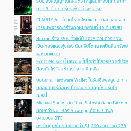
SOL ส่งสัญญาณกลับตัว ทะลุเส้นขาลงที่กดราคา
นาน 3 เดือน เตรียมพุ่งอย่างรุนแรง
CLARITY Act ได้วันโหวตใหม่แล้ว วุฒิสภาสหรัฐฯ
เตรียมพิจารณาร่างกฎหมายวันที่ 15 กันยายน
Bitcoin ร่วง 35% ตั้งแต่ปี 2025 สวนทางทอง-
เงิน-ทองแดงพุ่งแรง ดันคริปโตกลายเป็นสินทรัพย์
ผลงานแย่สุด
Scott Melker ชี้ Bitcoin ไม่ได้ทำให้รวยเร็ว แต่ช่วย
ป้องกันให้ “จนช้าลง” จากเงินเฟ้อ
ยอดขาย Hardware Wallet ในรัสเซียพุ่งสูง 2 เท่า
นักลงทุนแห่ถือคริปโตเอง ก่อนกฎใหม่เริ่มใช้
ก.ย.นี้
Michael Saylor ลั่น “มีแค่ Satoshi ที่ขาย Bitcoin
น้อยกว่าผม” หลัง Strategy ถือ BTC ทะลุ
840,000 BTC
คริปโตถูกขโมยไปแล้วกว่า $1,200 ล้าน จาก 276