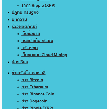
ราคา Ripple (XRP)
ปฏิทินเศรษฐกิจ
บทความ
รีวิวผลิตภัณฑ์
เว็บซื้อขาย
กระเป๋าเก็บเหรียญ
เครื่องขุด
เว็บขุดแบบ Cloud Mining
ห้องเรียน
ข่าวคริปโตเคอเรนซี่
ข่าว Bitcoin
ข่าว Ethereum
ข่าว Binance Coin
ข่าว Dogecoin
ข่าว Ripple (XRP)