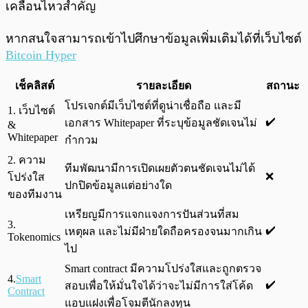
เคลื่อนไหวสำคัญ
หากสนใจสามารถเข้าไปศึกษาข้อมูลเพิ่มเติมได้ที่เว็บไซต์
Bitcoin Hyper
เช็คลิสต์
รายละเอียด
สถานะ
โปรเจกต์มีเว็บไซต์ที่ดูน่าเชื่อถือ และมี
1. เว็บไซต์
✔️
เอกสาร Whitepaper ที่ระบุข้อมูลชัดเจนไม่
&
Whitepaper
กำกวม
2. ความ
ทีมพัฒนามีการเปิดเผยตัวตนชัดเจนไม่ได้
❌
โปร่งใส
ปกปิดข้อมูลแต่อย่างใด
ของทีมงาน
เหรียญมีการแจกแจงการปันส่วนที่สม
3.
✔️
เหตุผล และไม่มีฝ่ายใดถือครองจนมากเกิน
Tokenomics
ไป
Smart contract มีความโปร่งใสและถูกตรวจ
4.
Smart
✔️
สอบเพื่อให้มั่นใจได้ว่าจะไม่มีการใส่โค้ด
Contract
แอบแฝงเพื่อโจมตีนักลงทุน