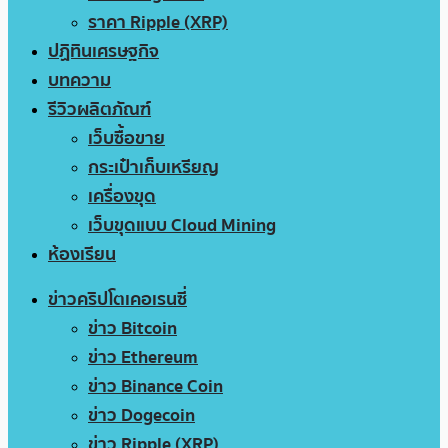
ราคา Ripple (XRP)
ปฏิทินเศรษฐกิจ
บทความ
รีวิวผลิตภัณฑ์
เว็บซื้อขาย
กระเป๋าเก็บเหรียญ
เครื่องขุด
เว็บขุดแบบ Cloud Mining
ห้องเรียน
ข่าวคริปโตเคอเรนซี่
ข่าว Bitcoin
ข่าว Ethereum
ข่าว Binance Coin
ข่าว Dogecoin
ข่าว Ripple (XRP)