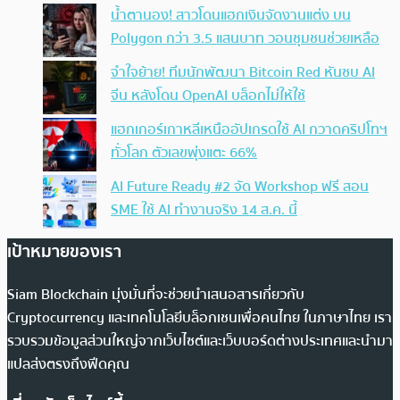
น้ำตานอง! สาวโดนแฮกเงินจัดงานแต่ง บน
Polygon กว่า 3.5 แสนบาท วอนชุมชนช่วยเหลือ
จำใจย้าย! ทีมนักพัฒนา Bitcoin Red หันซบ AI
จีน หลังโดน OpenAI บล็อกไม่ให้ใช้
แฮกเกอร์เกาหลีเหนืออัปเกรดใช้ AI กวาดคริปโทฯ
ทั่วโลก ตัวเลขพุ่งแตะ 66%
AI Future Ready #2 จัด Workshop ฟรี สอน
SME ใช้ AI ทำงานจริง 14 ส.ค. นี้
เป้าหมายของเรา
Siam Blockchain มุ่งมั่นที่จะช่วยนำเสนอสารเกี่ยวกับ
Cryptocurrency และเทคโนโลยีบล็อกเชนเพื่อคนไทย ในภาษาไทย เรา
รวบรวมข้อมูลส่วนใหญ่จากเว็บไซต์และเว็บบอร์ดต่างประเทศและนำมา
แปลส่งตรงถึงฟีดคุณ