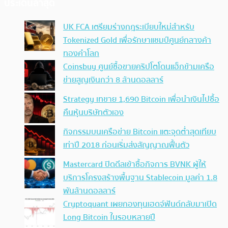
ประเด็นล่าสุด
UK FCA เตรียมร่างกฎระเบียบใหม่สำหรับ
Tokenized Gold เพื่อรักษาแชมป์ศูนย์กลางค้า
ทองคำโลก
Coinsbuy ศูนย์ซื้อขายคริปโตโดนแฮ็กข้ามเครือ
ข่ายสูญเงินกว่า 8 ล้านดอลลาร์
Strategy เทขาย 1,690 Bitcoin เพื่อนำเงินไปซื้อ
คืนหุ้นบริษัทตัวเอง
กิจกรรมบนเครือข่าย Bitcoin แตะจุดต่ำสุดเทียบ
เท่าปี 2018 ก่อนเริ่มส่งสัญญาณฟื้นตัว
Mastercard ปิดดีลเข้าซื้อกิจการ BVNK ผู้ให้
บริการโครงสร้างพื้นฐาน Stablecoin มูลค่า 1.8
พันล้านดอลลาร์
Cryptoquant เผยกองทุนเฮดจ์ฟันด์กลับมาเปิด
Long Bitcoin ในรอบหลายปี