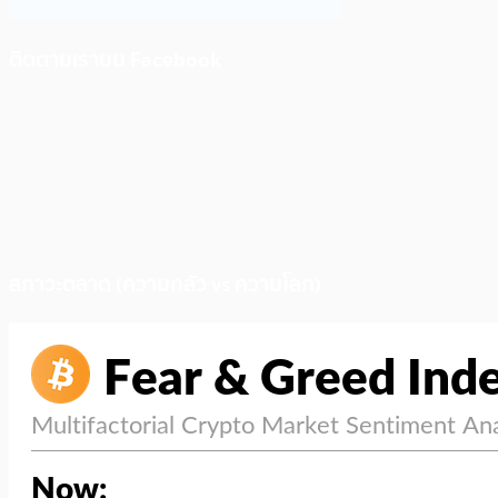
ติดตามเราบน Facebook
สภาวะตลาด (ความกลัว vs ความโลภ)