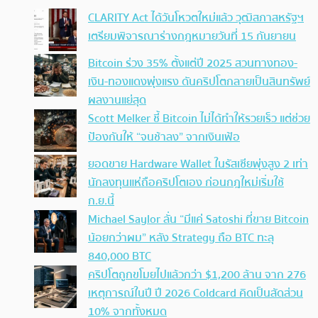
CLARITY Act ได้วันโหวตใหม่แล้ว วุฒิสภาสหรัฐฯ
เตรียมพิจารณาร่างกฎหมายวันที่ 15 กันยายน
Bitcoin ร่วง 35% ตั้งแต่ปี 2025 สวนทางทอง-
เงิน-ทองแดงพุ่งแรง ดันคริปโตกลายเป็นสินทรัพย์
ผลงานแย่สุด
Scott Melker ชี้ Bitcoin ไม่ได้ทำให้รวยเร็ว แต่ช่วย
ป้องกันให้ “จนช้าลง” จากเงินเฟ้อ
ยอดขาย Hardware Wallet ในรัสเซียพุ่งสูง 2 เท่า
นักลงทุนแห่ถือคริปโตเอง ก่อนกฎใหม่เริ่มใช้
ก.ย.นี้
Michael Saylor ลั่น “มีแค่ Satoshi ที่ขาย Bitcoin
น้อยกว่าผม” หลัง Strategy ถือ BTC ทะลุ
840,000 BTC
คริปโตถูกขโมยไปแล้วกว่า $1,200 ล้าน จาก 276
เหตุการณ์ในปี ปี 2026 Coldcard คิดเป็นสัดส่วน
10% จากทั้งหมด