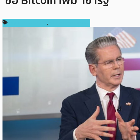
‘ซื้อ Bitcoin เพิ่ม’ เข้ารัฐ
กฎหมายและรัฐบาล
,
ข่าวคริปโตเคอเรนซี่