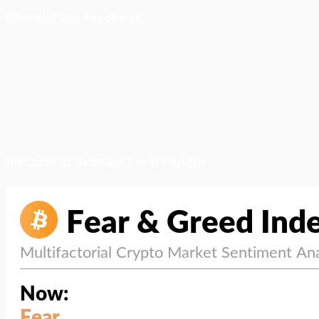
ติดตามเราบน Facebook
สภาวะตลาด (ความกลัว vs ความโลภ)