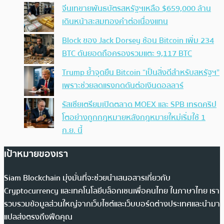
จีนเทขายพันธบัตรสหรัฐฯเหลือ $659,000 ล้าน
เดินหน้าสะสมทองคำต่อเนื่องแทน
Block ของ Jack Dorsey ช้อน Bitcoin เพิ่ม 234
BTC ดันยอดถือครองรวมแตะ 9,117 BTC
Trump ย้ำจุดยืน Bitcoin “เป็นสิ่งดีสำหรับสหรัฐฯ”
เพราะช่วยลดแรงกดดันต่อเงินดอลลาร์
รัสเซียเตรียมเปิดตลาด MOEX และ SPB เทรดคริป
โตอย่างถูกกฎหมายหลังกฎหมายใหม่เริ่มใช้ 1
ก.ย. นี้
เป้าหมายของเรา
Siam Blockchain มุ่งมั่นที่จะช่วยนำเสนอสารเกี่ยวกับ
Cryptocurrency และเทคโนโลยีบล็อกเชนเพื่อคนไทย ในภาษาไทย เรา
รวบรวมข้อมูลส่วนใหญ่จากเว็บไซต์และเว็บบอร์ดต่างประเทศและนำมา
แปลส่งตรงถึงฟีดคุณ