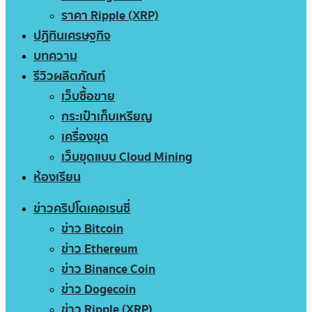
ราคา Ripple (XRP)
ปฏิทินเศรษฐกิจ
บทความ
รีวิวผลิตภัณฑ์
เว็บซื้อขาย
กระเป๋าเก็บเหรียญ
เครื่องขุด
เว็บขุดแบบ Cloud Mining
ห้องเรียน
ข่าวคริปโตเคอเรนซี่
ข่าว Bitcoin
ข่าว Ethereum
ข่าว Binance Coin
ข่าว Dogecoin
ข่าว Ripple (XRP)