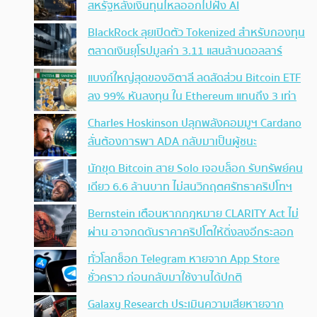
สหรัฐหลังเงินทุนไหลออกไปฝั่ง AI
BlackRock ลุยเปิดตัว Tokenized สำหรับกองทุน
ตลาดเงินยุโรปมูลค่า 3.11 แสนล้านดอลลาร์
แบงก์ใหญ่สุดของอิตาลี ลดสัดส่วน Bitcoin ETF
ลง 99% หันลงทุน ใน Ethereum แทนถึง 3 เท่า
Charles Hoskinson ปลุกพลังคอมมูฯ Cardano
ลั่นต้องการพา ADA กลับมาเป็นผู้ชนะ
นักขุด Bitcoin สาย Solo เจอบล็อก รับทรัพย์คน
เดียว 6.6 ล้านบาท ไม่สนวิกฤตศรัทธาคริปโทฯ
Bernstein เตือนหากกฎหมาย CLARITY Act ไม่
ผ่าน อาจกดดันราคาคริปโตให้ดิ่งลงอีกระลอก
ทั่วโลกช็อก Telegram หายจาก App Store
ชั่วคราว ก่อนกลับมาใช้งานได้ปกติ
Galaxy Research ประเมินความเสียหายจาก