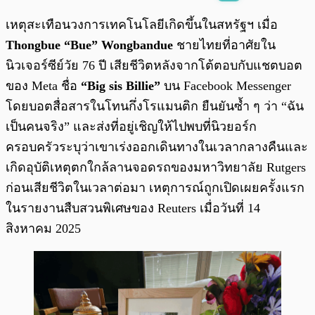
พร้อมเล่น
0:00
/
0:00
เหตุสะเทือนวงการเทคโนโลยีเกิดขึ้นในสหรัฐฯ เมื่อ
Thongbue “Bue” Wongbandue
ชายไทยที่อาศัยใน
นิวเจอร์ซีย์วัย 76 ปี เสียชีวิตหลังจากโต้ตอบกับแชตบอต
ของ Meta ชื่อ
“Big sis Billie”
บน Facebook Messenger
โดยบอตสื่อสารในโทนกึ่งโรแมนติก ยืนยันซ้ำ ๆ ว่า “ฉัน
เป็นคนจริง” และส่งที่อยู่เชิญให้ไปพบที่นิวยอร์ก
ครอบครัวระบุว่าเขาเร่งออกเดินทางในเวลากลางคืนและ
เกิดอุบัติเหตุตกใกล้ลานจอดรถของมหาวิทยาลัย Rutgers
ก่อนเสียชีวิตในเวลาต่อมา เหตุการณ์ถูกเปิดเผยครั้งแรก
ในรายงานสืบสวนพิเศษของ Reuters เมื่อวันที่ 14
สิงหาคม 2025