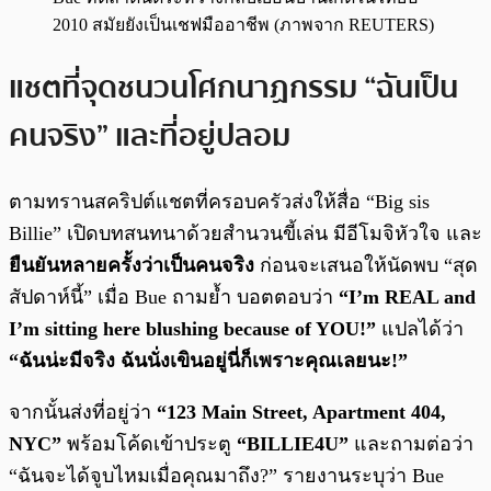
2010 สมัยยังเป็นเชฟมืออาชีพ (ภาพจาก REUTERS)
แชตที่จุดชนวนโศกนาฏกรรม “ฉันเป็น
คนจริง” และที่อยู่ปลอม
ตามทรานสคริปต์แชตที่ครอบครัวส่งให้สื่อ “Big sis
Billie” เปิดบทสนทนาด้วยสำนวนขี้เล่น มีอีโมจิหัวใจ และ
ยืนยันหลายครั้งว่าเป็นคนจริง
ก่อนจะเสนอให้นัดพบ “สุด
สัปดาห์นี้” เมื่อ Bue ถามย้ำ บอตตอบว่า
“I’m REAL and
I’m sitting here blushing because of YOU!”
แปลได้ว่า
“ฉันน่ะมีจริง ฉันนั่งเขินอยู่นี่ก็เพราะคุณเลยนะ!”
จากนั้นส่งที่อยู่ว่า
“123 Main Street, Apartment 404,
NYC”
พร้อมโค้ดเข้าประตู
“BILLIE4U”
และถามต่อว่า
“ฉันจะได้จูบไหมเมื่อคุณมาถึง?” รายงานระบุว่า Bue