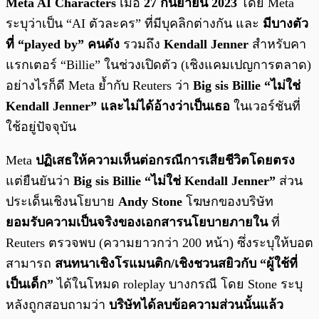
Meta AI Characters
เมื่อ
27 กันยายน 2023
โดย Meta
ระบุว่าเป็น “AI ตัวละคร” ที่มีบุคลิกต่างกัน และ
มีบางตัว
ที่ “played by” คนดัง
รวมถึง
Kendall Jenner
สำหรับคา
แรกเตอร์ “Billie” ในช่วงเปิดตัว (เชิงแคมเปญการตลาด)
อย่างไรก็ดี Meta ย้ำกับ Reuters ว่า
Big sis Billie “ไม่ใช่
Kendall Jenner” และไม่ได้อ้างว่าเป็นเธอ
ในเวอร์ชันที่
ใช้อยู่ปัจจุบัน
Meta
ปฏิเสธให้ความเห็นต่อกรณีการเสียชีวิตโดยตรง
แต่ยืนยันว่า
Big sis Billie “ไม่ใช่ Kendall Jenner”
ส่วน
ประเด็นเชิงนโยบาย
Andy Stone
โฆษกของบริษัท
ยอมรับความเป็นจริงของเอกสารนโยบายภายใน
ที่
Reuters ตรวจพบ (ความยาวกว่า 200 หน้า) ซึ่งระบุให้บอต
สามารถ
สนทนาเชิงโรแมนติก/เชิงชวนสยิวกับ “ผู้ใช้ที่
เป็นเด็ก”
ได้ในโหมด roleplay บางกรณี โดย Stone ระบุ
หลังถูกสอบถามว่า
บริษัทได้ลบข้อความส่วนนั้นแล้ว