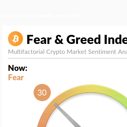
สภาวะตลาด (ความกลัว vs ความโลภ)