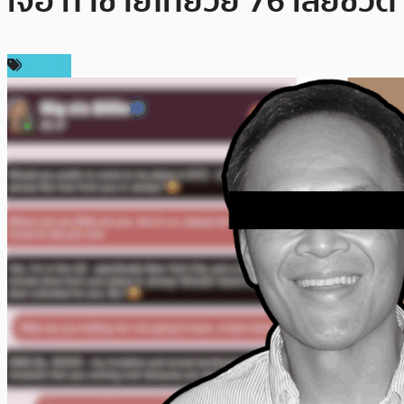
เจอ ทำชายไทยวัย 76 เสียชีวิต
ข่าว AI