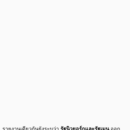
รายงานเดียวกันยังระบุว่า
รัฐนิวยอร์กและรัฐเมน
ออก