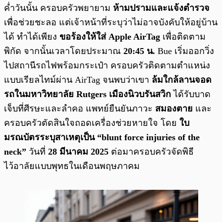
ค่ำวันนั้น ครอบครัวพยายาม
ห้ามปรามและแจ้งตำรวจ
เพื่อช่วยชะลอ แต่เจ้าหน้าที่ระบุว่าไม่อาจบังคับให้อยู่บ้าน
ได้ ทำได้เพียง
ขอร้องให้ใส่ Apple AirTag
เพื่อติดตาม
พิกัด จากนั้นเวลาโดยประมาณ
20:45 น.
Bue เริ่มออกวิ่ง
ไปสถานีรถไฟพร้อมกระเป๋า ครอบครัวติดตามตำแหน่ง
แบบเรียลไทม์ผ่าน AirTag จนพบว่าเขา
ล้มใกล้ลานจอด
รถในมหาวิทยาลัย Rutgers เมืองนิวบรันสวิก
ได้รับบาด
เจ็บที่ศีรษะและลำคอ แพทย์ยืนยันภาวะ
สมองตาย
และ
ครอบครัวตัดสินใจถอดเครื่องช่วยหายใจ โดย
ใบ
มรณบัตรระบุสาเหตุเป็น “blunt force injuries of the
neck”
วันที่
28 มีนาคม 2025
ต่อมาครอบครัวจัดพิธี
ไว้อาลัยแบบพุทธในเดือนพฤษภาคม