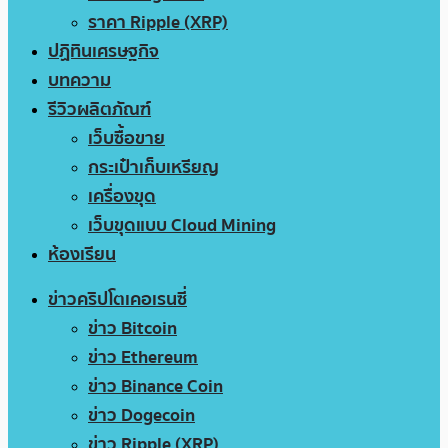
ราคา Ripple (XRP)
ปฏิทินเศรษฐกิจ
บทความ
รีวิวผลิตภัณฑ์
เว็บซื้อขาย
กระเป๋าเก็บเหรียญ
เครื่องขุด
เว็บขุดแบบ Cloud Mining
ห้องเรียน
ข่าวคริปโตเคอเรนซี่
ข่าว Bitcoin
ข่าว Ethereum
ข่าว Binance Coin
ข่าว Dogecoin
ข่าว Ripple (XRP)