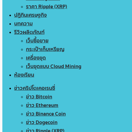
ราคา Ripple (XRP)
ปฏิทินเศรษฐกิจ
บทความ
รีวิวผลิตภัณฑ์
เว็บซื้อขาย
กระเป๋าเก็บเหรียญ
เครื่องขุด
เว็บขุดแบบ Cloud Mining
ห้องเรียน
ข่าวคริปโตเคอเรนซี่
ข่าว Bitcoin
ข่าว Ethereum
ข่าว Binance Coin
ข่าว Dogecoin
ข่าว Ripple (XRP)