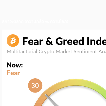
สภาวะตลาด (ความกลัว vs ความโลภ)