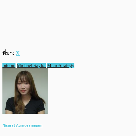
ที่มา:
X
bitcoin
Michael Saylor
MicroStrategy
Nisarat Aunrueanngam