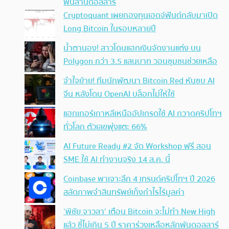
พันล้านดอลลาร์
Cryptoquant เผยกองทุนเฮดจ์ฟันด์กลับมาเปิด
Long Bitcoin ในรอบหลายปี
น้ำตานอง! สาวโดนแฮกเงินจัดงานแต่ง บน
Polygon กว่า 3.5 แสนบาท วอนชุมชนช่วยเหลือ
จำใจย้าย! ทีมนักพัฒนา Bitcoin Red หันซบ AI
จีน หลังโดน OpenAI บล็อกไม่ให้ใช้
แฮกเกอร์เกาหลีเหนืออัปเกรดใช้ AI กวาดคริปโทฯ
ทั่วโลก ตัวเลขพุ่งแตะ 66%
AI Future Ready #2 จัด Workshop ฟรี สอน
SME ใช้ AI ทำงานจริง 14 ส.ค. นี้
Coinbase พาเจาะลึก 4 เทรนด์คริปโทฯ ปี 2026
สลัดภาพจำสินทรัพย์เก็งกำไรไร้มูลค่า
‘พิชัย จาวลา’ เตือน Bitcoin จะไม่ทำ New High
แล้ว ชี้ไม่เกิน 5 ปี ราคาร่วงเหลือหลักพันดอลลาร์