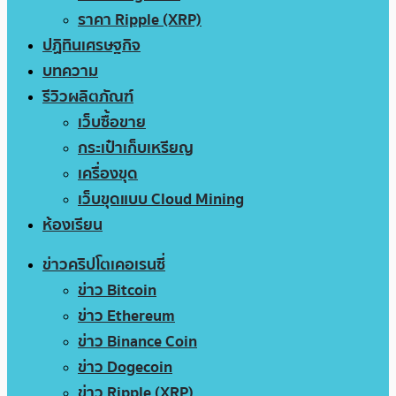
ราคา Ripple (XRP)
ปฏิทินเศรษฐกิจ
บทความ
รีวิวผลิตภัณฑ์
เว็บซื้อขาย
กระเป๋าเก็บเหรียญ
เครื่องขุด
เว็บขุดแบบ Cloud Mining
ห้องเรียน
ข่าวคริปโตเคอเรนซี่
ข่าว Bitcoin
ข่าว Ethereum
ข่าว Binance Coin
ข่าว Dogecoin
ข่าว Ripple (XRP)