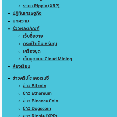
ราคา Ripple (XRP)
ปฏิทินเศรษฐกิจ
บทความ
รีวิวผลิตภัณฑ์
เว็บซื้อขาย
กระเป๋าเก็บเหรียญ
เครื่องขุด
เว็บขุดแบบ Cloud Mining
ห้องเรียน
ข่าวคริปโตเคอเรนซี่
ข่าว Bitcoin
ข่าว Ethereum
ข่าว Binance Coin
ข่าว Dogecoin
ข่าว Ripple (XRP)