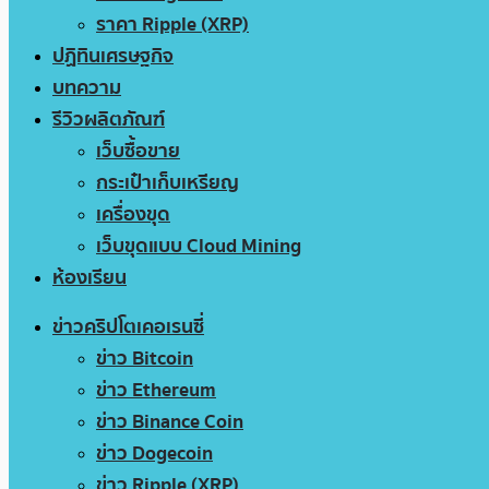
ราคา Ripple (XRP)
ปฏิทินเศรษฐกิจ
บทความ
รีวิวผลิตภัณฑ์
เว็บซื้อขาย
กระเป๋าเก็บเหรียญ
เครื่องขุด
เว็บขุดแบบ Cloud Mining
ห้องเรียน
ข่าวคริปโตเคอเรนซี่
ข่าว Bitcoin
ข่าว Ethereum
ข่าว Binance Coin
ข่าว Dogecoin
ข่าว Ripple (XRP)