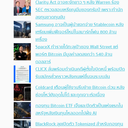
Clarity Act อาจชะงักยาว ๆ หลัง Warren ร้อง
SEC ตรวจสอบเหรียญมีมของทรัมป์ เพราะทำนัก
ลงทุนขาดทุนยับ
Samsung อาจเป็นผู้นำแจกจ่าย Stablecoin หลัง
เตรียมเพิ่มฟีเจอร์ใหม่ในสมาร์ทโฟน 800 ล้าน
เครื่อง
SpaceX ทำรายได้ทะลุเป้าของ Wall Street แต่
พอร์ต Bitcoin มีมูลค่าลดลงกว่า 540 ล้าน
ดอลลาร์
CLICX ลั่นพร้อมดำเนินคดีผู้ตั้งใจบิดหนี้ พร้อมปิด
รับสมัครชั่วคราวหลังคนแห่ยื่นจนระบบล้น
Coldcard เตือนผู้ใช้งานรีบย้าย Bitcoin ด่วน หลัง
ช่องโหว่ยังอุดไม่ได้ และถูกเจาะต่อเนื่อง
กองทุน Bitcoin ETF เจ๊งและปิดตัวเป็นแห่งแรกใน
สหรัฐหลังเงินทุนไหลออกไปฝั่ง AI
BlackRock ลุยเปิดตัว Tokenized สำหรับกองทุน