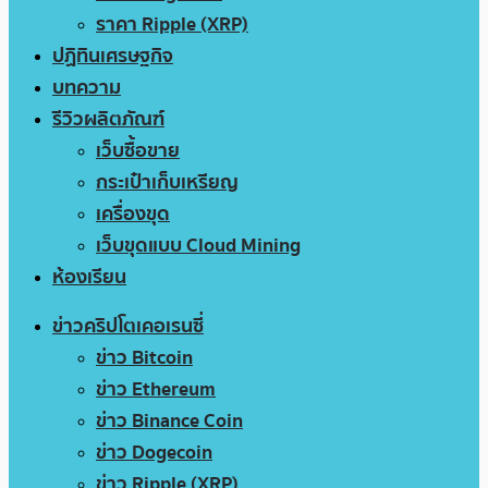
ราคา Ripple (XRP)
ปฏิทินเศรษฐกิจ
บทความ
รีวิวผลิตภัณฑ์
เว็บซื้อขาย
กระเป๋าเก็บเหรียญ
เครื่องขุด
เว็บขุดแบบ Cloud Mining
ห้องเรียน
ข่าวคริปโตเคอเรนซี่
ข่าว Bitcoin
ข่าว Ethereum
ข่าว Binance Coin
ข่าว Dogecoin
ข่าว Ripple (XRP)