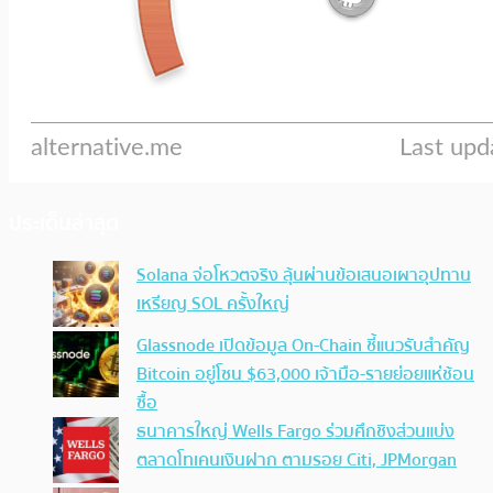
ประเด็นล่าสุด
Solana จ่อโหวตจริง ลุ้นผ่านข้อเสนอเผาอุปทาน
เหรียญ SOL ครั้งใหญ่
Glassnode เปิดข้อมูล On-Chain ชี้แนวรับสำคัญ
Bitcoin อยู่โซน $63,000 เจ้ามือ-รายย่อยแห่ช้อน
ซื้อ
ธนาคารใหญ่ Wells Fargo ร่วมศึกชิงส่วนแบ่ง
ตลาดโทเคนเงินฝาก ตามรอย Citi, JPMorgan