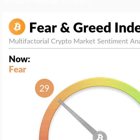
สภาวะตลาด (ความกลัว vs ความโลภ)