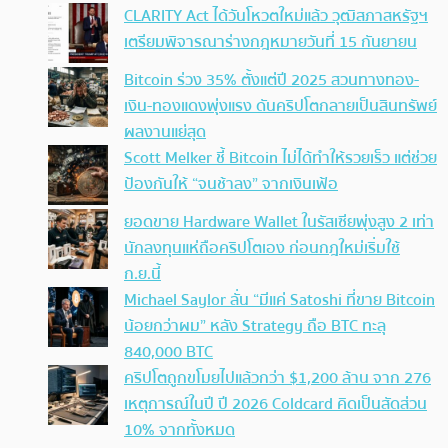
CLARITY Act ได้วันโหวตใหม่แล้ว วุฒิสภาสหรัฐฯ
เตรียมพิจารณาร่างกฎหมายวันที่ 15 กันยายน
Bitcoin ร่วง 35% ตั้งแต่ปี 2025 สวนทางทอง-
เงิน-ทองแดงพุ่งแรง ดันคริปโตกลายเป็นสินทรัพย์
ผลงานแย่สุด
Scott Melker ชี้ Bitcoin ไม่ได้ทำให้รวยเร็ว แต่ช่วย
ป้องกันให้ “จนช้าลง” จากเงินเฟ้อ
ยอดขาย Hardware Wallet ในรัสเซียพุ่งสูง 2 เท่า
นักลงทุนแห่ถือคริปโตเอง ก่อนกฎใหม่เริ่มใช้
ก.ย.นี้
Michael Saylor ลั่น “มีแค่ Satoshi ที่ขาย Bitcoin
น้อยกว่าผม” หลัง Strategy ถือ BTC ทะลุ
840,000 BTC
คริปโตถูกขโมยไปแล้วกว่า $1,200 ล้าน จาก 276
เหตุการณ์ในปี ปี 2026 Coldcard คิดเป็นสัดส่วน
10% จากทั้งหมด