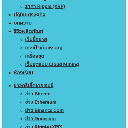
ราคา Ripple (XRP)
ปฏิทินเศรษฐกิจ
บทความ
รีวิวผลิตภัณฑ์
เว็บซื้อขาย
กระเป๋าเก็บเหรียญ
เครื่องขุด
เว็บขุดแบบ Cloud Mining
ห้องเรียน
ข่าวคริปโตเคอเรนซี่
ข่าว Bitcoin
ข่าว Ethereum
ข่าว Binance Coin
ข่าว Dogecoin
ข่าว Ripple (XRP)