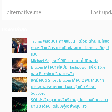
ประเด็นล่าสุด
Trump พร้อมประกาศชัยชนะเหนืออิหร่าน แม้ไร้ข้อ
ตกลงนิวเคลียร์ หากเปิดช่องแคบ Hormuz เต็มรูป
แบบ
Michael Saylor ชี้ BIP-110 แทบไม่มีผลต่อ
Bitcoin เครือข่ายใหม่มี Hashpower แค่ 0.15%
ของ Bitcoin เครือข่ายหลัก
เจ้ามือเปิด Short Bitcoin เกือบ 2 พันล้านบาท
ห่างจุดพอร์ตแตกแค่ $400 ลุ้นเกิด Short
Squeeze
SOL ส่งสัญญาณกลับตัว ทะลุเส้นขาลงที่กดราคา
นาน 3 เดือน เตรียมพุ่งอย่างรุนแรง