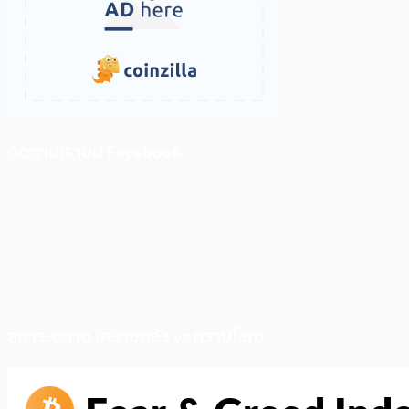
ติดตามเราบน Facebook
สภาวะตลาด (ความกลัว vs ความโลภ)