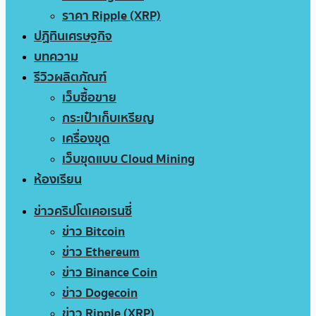
ราคา Ripple (XRP)
ปฏิทินเศรษฐกิจ
บทความ
รีวิวผลิตภัณฑ์
เว็บซื้อขาย
กระเป๋าเก็บเหรียญ
เครื่องขุด
เว็บขุดแบบ Cloud Mining
ห้องเรียน
ข่าวคริปโตเคอเรนซี่
ข่าว Bitcoin
ข่าว Ethereum
ข่าว Binance Coin
ข่าว Dogecoin
ข่าว Ripple (XRP)