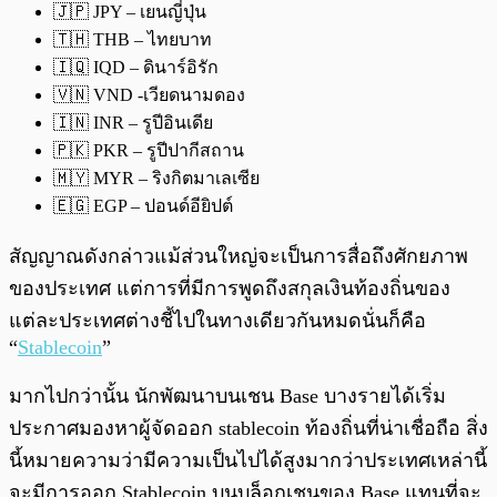
🇯🇵 JPY – เยนญี่ปุ่น
🇹🇭 THB – ไทยบาท
🇮🇶 IQD – ดินาร์อิรัก
🇻🇳 VND -เวียดนามดอง
🇮🇳 INR – รูปีอินเดีย
🇵🇰 PKR – รูปีปากีสถาน
🇲🇾 MYR – ริงกิตมาเลเซีย
🇪🇬 EGP – ปอนด์อียิปต์
สัญญาณดังกล่าวแม้ส่วนใหญ่จะเป็นการสื่อถึงศักยภาพ
ของประเทศ แต่การที่มีการพูดถึงสกุลเงินท้องถิ่นของ
แต่ละประเทศต่างชี้ไปในทางเดียวกันหมดนั่นก็คือ
“
Stablecoin
”
มากไปกว่านั้น นักพัฒนาบนเชน Base บางรายได้เริ่ม
ประกาศมองหาผู้จัดออก stablecoin ท้องถิ่นที่น่าเชื่อถือ สิ่ง
นี้หมายความว่ามีความเป็นไปได้สูงมากว่าประเทศเหล่านี้
จะมีการออก Stablecoin บนบล็อกเชนของ Base แทนที่จะ