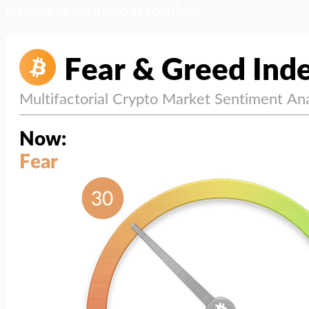
สภาวะตลาด (ความกลัว vs ความโลภ)