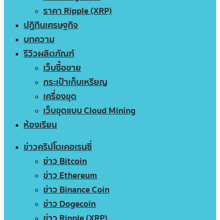
ราคา Ripple (XRP)
ปฏิทินเศรษฐกิจ
บทความ
รีวิวผลิตภัณฑ์
เว็บซื้อขาย
กระเป๋าเก็บเหรียญ
เครื่องขุด
เว็บขุดแบบ Cloud Mining
ห้องเรียน
ข่าวคริปโตเคอเรนซี่
ข่าว Bitcoin
ข่าว Ethereum
ข่าว Binance Coin
ข่าว Dogecoin
ข่าว Ripple (XRP)