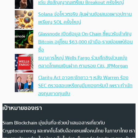
เด่น ส่งสัญญาณเตรียม Breakout ครั้งใหญ่
Solana จ่อโหวตจริง ลุ้นผ่านข้อเสนอเผาอุปทาน
เหรียญ SOL ครั้งใหญ่
Glassnode เปิดข้อมูล On-Chain ชี้แนวรับสำคัญ
Bitcoin อยู่โซน $63,000 เจ้ามือ-รายย่อยแห่ช้อน
ซื้อ
ธนาคารใหญ่ Wells Fargo ร่วมศึกชิงส่วนแบ่ง
ตลาดโทเคนเงินฝาก ตามรอย Citi, JPMorgan
Clarity Act อาจชะงักยาว ๆ หลัง Warren ร้อง
SEC ตรวจสอบเหรียญมีมของทรัมป์ เพราะทำนัก
ลงทุนขาดทุนยับ
เป้าหมายของเรา
Siam Blockchain มุ่งมั่นที่จะช่วยนำเสนอสารเกี่ยวกับ
Cryptocurrency และเทคโนโลยีบล็อกเชนเพื่อคนไทย ในภาษาไทย เรา