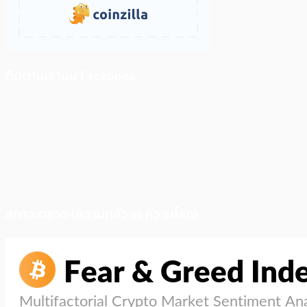
ติดตามเราบน Facebook
สภาวะตลาด (ความกลัว vs ความโลภ)