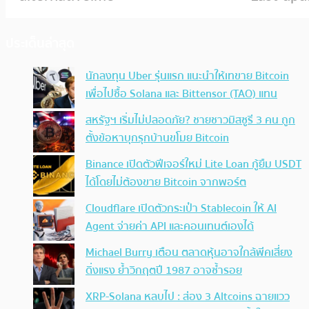
ประเด็นล่าสุด
นักลงทุน Uber รุ่นแรก แนะนำให้เทขาย Bitcoin
เพื่อไปซื้อ Solana และ Bittensor (TAO) แทน
สหรัฐฯ เริ่มไม่ปลอดภัย? ชายชาวมิสซูรี 3 คน ถูก
ตั้งข้อหาบุกรุกบ้านขโมย Bitcoin
Binance เปิดตัวฟีเจอร์ใหม่ Lite Loan กู้ยืม USDT
ได้โดยไม่ต้องขาย Bitcoin จากพอร์ต
Cloudflare เปิดตัวกระเป๋า Stablecoin ให้ AI
Agent จ่ายค่า API และคอนเทนต์เองได้
Michael Burry เตือน ตลาดหุ้นอาจใกล้พีคเสี่ยง
ดิ่งแรง ย้ำวิกฤตปี 1987 อาจซ้ำรอย
XRP-Solana หลบไป : ส่อง 3 Altcoins ฉายแวว