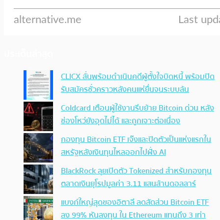
ประเด็นล่าสุด
CLICX ลั่นพร้อมดำเนินคดีผู้ตั้งใจบิดหนี้ พร้อมปิด
รับสมัครชั่วคราวหลังคนแห่ยื่นจนระบบล้น
Coldcard เตือนผู้ใช้งานรีบย้าย Bitcoin ด่วน หลัง
ช่องโหว่ยังอุดไม่ได้ และถูกเจาะต่อเนื่อง
กองทุน Bitcoin ETF เจ๊งและปิดตัวเป็นแห่งแรกใน
สหรัฐหลังเงินทุนไหลออกไปฝั่ง AI
BlackRock ลุยเปิดตัว Tokenized สำหรับกองทุน
ตลาดเงินยุโรปมูลค่า 3.11 แสนล้านดอลลาร์
แบงก์ใหญ่สุดของอิตาลี ลดสัดส่วน Bitcoin ETF
ลง 99% หันลงทุน ใน Ethereum แทนถึง 3 เท่า