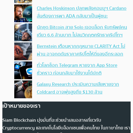
Charles Hoskinson ปลุกพลังคอมมูฯ Cardano
ลั่นต้องการพา ADA กลับมาเป็นผู้ชนะ
นักขุด Bitcoin สาย Solo เจอบล็อก รับทรัพย์คน
เดียว 6.6 ล้านบาท ไม่สนวิกฤตศรัทธาคริปโทฯ
Bernstein เตือนหากกฎหมาย CLARITY Act ไม่
ผ่าน อาจกดดันราคาคริปโตให้ดิ่งลงอีกระลอก
ทั่วโลกช็อก Telegram หายจาก App Store
ชั่วคราว ก่อนกลับมาใช้งานได้ปกติ
Galaxy Research ประเมินความเสียหายจาก
Coldcard อาจพุ่งสูงถึง $130 ล้าน
เป้าหมายของเรา
Siam Blockchain มุ่งมั่นที่จะช่วยนำเสนอสารเกี่ยวกับ
Cryptocurrency และเทคโนโลยีบล็อกเชนเพื่อคนไทย ในภาษาไทย เรา