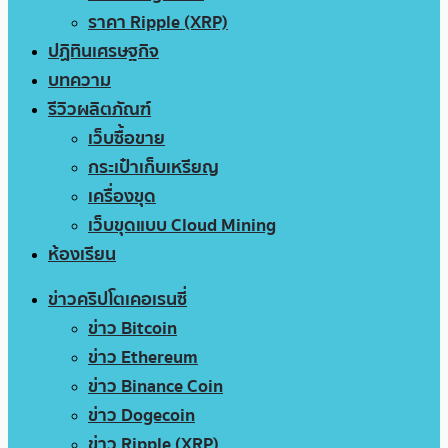
ราคา Ripple (XRP)
ปฏิทินเศรษฐกิจ
บทความ
รีวิวผลิตภัณฑ์
เว็บซื้อขาย
กระเป๋าเก็บเหรียญ
เครื่องขุด
เว็บขุดแบบ Cloud Mining
ห้องเรียน
ข่าวคริปโตเคอเรนซี่
ข่าว Bitcoin
ข่าว Ethereum
ข่าว Binance Coin
ข่าว Dogecoin
ข่าว Ripple (XRP)