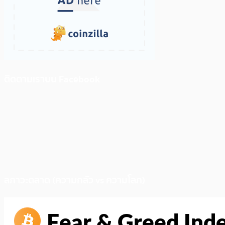
ติดตามเราบน Facebook
สภาวะตลาด (ความกลัว vs ความโลภ)