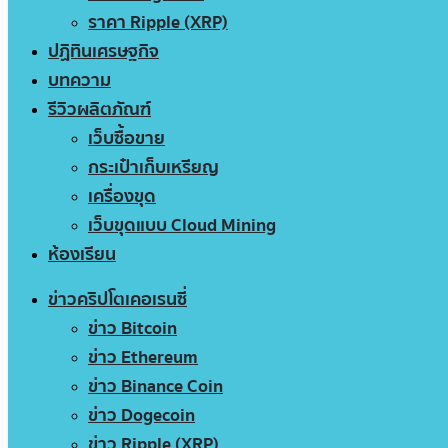
ราคา Ripple (XRP)
ปฏิทินเศรษฐกิจ
บทความ
รีวิวผลิตภัณฑ์
เว็บซื้อขาย
กระเป๋าเก็บเหรียญ
เครื่องขุด
เว็บขุดแบบ Cloud Mining
ห้องเรียน
ข่าวคริปโตเคอเรนซี่
ข่าว Bitcoin
ข่าว Ethereum
ข่าว Binance Coin
ข่าว Dogecoin
ข่าว Ripple (XRP)