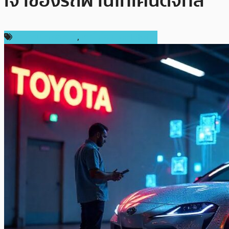
เจ้าของรถผ่านโทเค็นดิจิทัล
ข่าวคริปโตเคอเรนซี่
,
เทคโนโลยี Blockchain