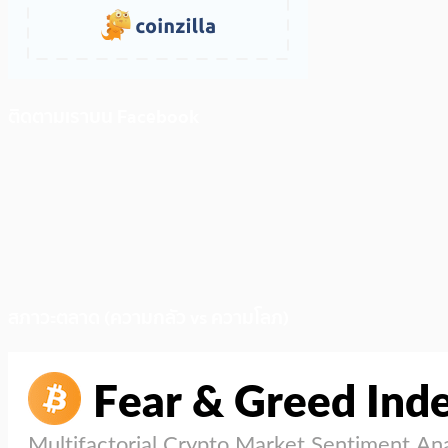
ติดตามเราบน Facebook
สภาวะตลาด (ความกลัว vs ความโลภ)