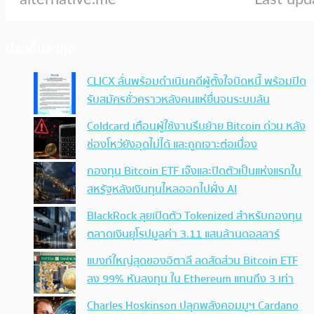
ประเด็นล่าสุด
CLICX ลั่นพร้อมดำเนินคดีผู้ตั้งใจบิดหนี้ พร้อมปิด
รับสมัครชั่วคราวหลังคนแห่ยื่นจนระบบล้น
Coldcard เตือนผู้ใช้งานรีบย้าย Bitcoin ด่วน หลัง
ช่องโหว่ยังอุดไม่ได้ และถูกเจาะต่อเนื่อง
กองทุน Bitcoin ETF เจ๊งและปิดตัวเป็นแห่งแรกใน
สหรัฐหลังเงินทุนไหลออกไปฝั่ง AI
BlackRock ลุยเปิดตัว Tokenized สำหรับกองทุน
ตลาดเงินยุโรปมูลค่า 3.11 แสนล้านดอลลาร์
แบงก์ใหญ่สุดของอิตาลี ลดสัดส่วน Bitcoin ETF
ลง 99% หันลงทุน ใน Ethereum แทนถึง 3 เท่า
Charles Hoskinson ปลุกพลังคอมมูฯ Cardano