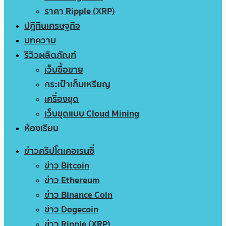
ราคา Ripple (XRP)
ปฏิทินเศรษฐกิจ
บทความ
รีวิวผลิตภัณฑ์
เว็บซื้อขาย
กระเป๋าเก็บเหรียญ
เครื่องขุด
เว็บขุดแบบ Cloud Mining
ห้องเรียน
ข่าวคริปโตเคอเรนซี่
ข่าว Bitcoin
ข่าว Ethereum
ข่าว Binance Coin
ข่าว Dogecoin
ข่าว Ripple (XRP)