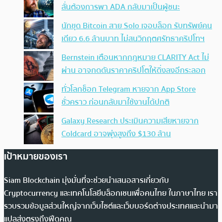
ลั่นต้องการพา ADA กลับมาเป็นผู้ชนะ
นักขุด Bitcoin สาย Solo เจอบล็อก รับทรัพย์คน
เดียว 6.6 ล้านบาท ไม่สนวิกฤตศรัทธาคริปโทฯ
Bernstein เตือนหากกฎหมาย CLARITY Act ไม่
ผ่าน อาจกดดันราคาคริปโตให้ดิ่งลงอีกระลอก
ทั่วโลกช็อก Telegram หายจาก App Store
ชั่วคราว ก่อนกลับมาใช้งานได้ปกติ
Galaxy Research ประเมินความเสียหายจาก
Coldcard อาจพุ่งสูงถึง $130 ล้าน
เป้าหมายของเรา
Siam Blockchain มุ่งมั่นที่จะช่วยนำเสนอสารเกี่ยวกับ
Cryptocurrency และเทคโนโลยีบล็อกเชนเพื่อคนไทย ในภาษาไทย เรา
รวบรวมข้อมูลส่วนใหญ่จากเว็บไซต์และเว็บบอร์ดต่างประเทศและนำมา
แปลส่งตรงถึงฟีดคุณ