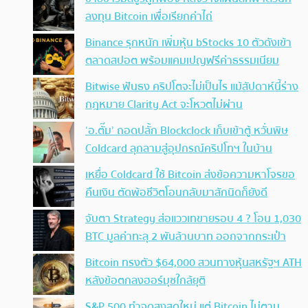
ลงทุน Bitcoin เพื่อเรียกค่าไถ่
Binance รุกหนัก เพิ่มหุ้น bStocks 10 ตัวดังเข้า
ตลาดสปอต พร้อมแคมเปญฟรีค่าธรรมเนียม
Bitwise ฟันธง คริปโตจะไม่เป็นไร แม้สัปดาห์นี้ร่าง
กฎหมาย Clarity Act จะโหวตไม่ผ่าน
‘อ.ตั๊ม’ ถอดปลั้ก Blockclock เก็บเข้าตู้ หวั่นพิษ
Coldcard ลุกลามสู่อุปกรณ์คริปโทฯ ในบ้าน
เหยื่อ Coldcard ใช้ Bitcoin ส่งข้อความหาโจรขอ
คืนเงิน ตัดพ้อชีวิตโอนกลับมาสักนิดก็ยังดี
จับตา Strategy ส่อแววเทขายรอบ 4 ? โอน 1,030
BTC มูลค่าทะลุ 2 พันล้านบาท ออกจากกระเป๋า
Bitcoin ทรงตัว $64,000 สวนทางหุ้นสหรัฐฯ ATH
หลังข้อตกลงฮอร์มุซใกล้ยุติ
S&P 500 ทำจุดสูงสุดใหม่ แต่ Bitcoin ไม่ตาม