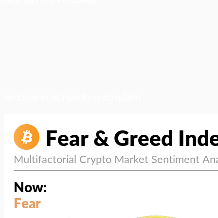
สภาวะตลาด (ความกลัว vs ความโลภ)