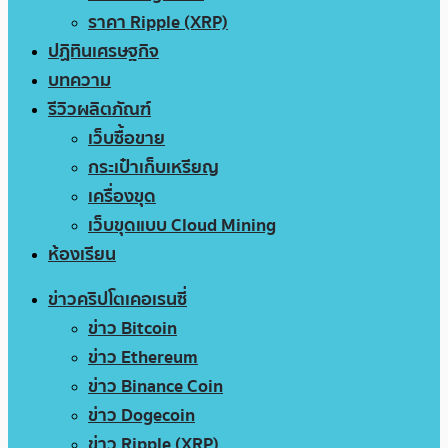
ราคา Ripple (XRP)
ปฏิทินเศรษฐกิจ
บทความ
รีวิวผลิตภัณฑ์
เว็บซื้อขาย
กระเป๋าเก็บเหรียญ
เครื่องขุด
เว็บขุดแบบ Cloud Mining
ห้องเรียน
ข่าวคริปโตเคอเรนซี่
ข่าว Bitcoin
ข่าว Ethereum
ข่าว Binance Coin
ข่าว Dogecoin
ข่าว Ripple (XRP)