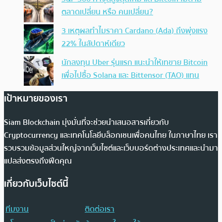
ตลาดเปลี่ยน หรือ คนเปลี่ยน?
3 เหตุผลทำไมราคา Cardano (Ada) ถึงพุ่งแรง
22% ในสัปดาห์เดียว
นักลงทุน Uber รุ่นแรก แนะนำให้เทขาย Bitcoin
เพื่อไปซื้อ Solana และ Bittensor (TAO) แทน
เป้าหมายของเรา
Siam Blockchain มุ่งมั่นที่จะช่วยนำเสนอสารเกี่ยวกับ
Cryptocurrency และเทคโนโลยีบล็อกเชนเพื่อคนไทย ในภาษาไทย เรา
รวบรวมข้อมูลส่วนใหญ่จากเว็บไซต์และเว็บบอร์ดต่างประเทศและนำมา
แปลส่งตรงถึงฟีดคุณ
เกี่ยวกับเว็บไซต์นี้
ทีมงาน
ติดต่อเรา