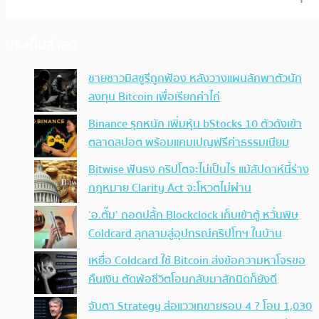
ประเด็นล่าสุด
ชายชาวมิสซูรีถูกฟ้อง หลังวางแผนลักพาตัวนัก
ลงทุน Bitcoin เพื่อเรียกค่าไถ่
Binance รุกหนัก เพิ่มหุ้น bStocks 10 ตัวดังเข้า
ตลาดสปอต พร้อมแคมเปญฟรีค่าธรรมเนียม
Bitwise ฟันธง คริปโตจะไม่เป็นไร แม้สัปดาห์นี้ร่าง
กฎหมาย Clarity Act จะโหวตไม่ผ่าน
‘อ.ตั๊ม’ ถอดปลั้ก Blockclock เก็บเข้าตู้ หวั่นพิษ
Coldcard ลุกลามสู่อุปกรณ์คริปโทฯ ในบ้าน
เหยื่อ Coldcard ใช้ Bitcoin ส่งข้อความหาโจรขอ
คืนเงิน ตัดพ้อชีวิตโอนกลับมาสักนิดก็ยังดี
จับตา Strategy ส่อแววเทขายรอบ 4 ? โอน 1,030