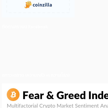
ติดตามเราบน Facebook
สภาวะตลาด (ความกลัว vs ความโลภ)