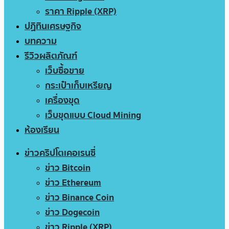
ราคา Ripple (XRP)
ปฏิทินเศรษฐกิจ
บทความ
รีวิวผลิตภัณฑ์
เว็บซื้อขาย
กระเป๋าเก็บเหรียญ
เครื่องขุด
เว็บขุดแบบ Cloud Mining
ห้องเรียน
ข่าวคริปโตเคอเรนซี่
ข่าว Bitcoin
ข่าว Ethereum
ข่าว Binance Coin
ข่าว Dogecoin
ข่าว Ripple (XRP)