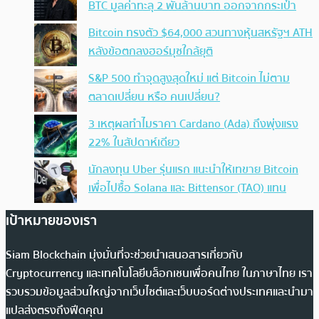
BTC มูลค่าทะลุ 2 พันล้านบาท ออกจากกระเป๋า
Bitcoin ทรงตัว $64,000 สวนทางหุ้นสหรัฐฯ ATH
หลังข้อตกลงฮอร์มุซใกล้ยุติ
S&P 500 ทำจุดสูงสุดใหม่ แต่ Bitcoin ไม่ตาม
ตลาดเปลี่ยน หรือ คนเปลี่ยน?
3 เหตุผลทำไมราคา Cardano (Ada) ถึงพุ่งแรง
22% ในสัปดาห์เดียว
นักลงทุน Uber รุ่นแรก แนะนำให้เทขาย Bitcoin
เพื่อไปซื้อ Solana และ Bittensor (TAO) แทน
เป้าหมายของเรา
Siam Blockchain มุ่งมั่นที่จะช่วยนำเสนอสารเกี่ยวกับ
Cryptocurrency และเทคโนโลยีบล็อกเชนเพื่อคนไทย ในภาษาไทย เรา
รวบรวมข้อมูลส่วนใหญ่จากเว็บไซต์และเว็บบอร์ดต่างประเทศและนำมา
แปลส่งตรงถึงฟีดคุณ