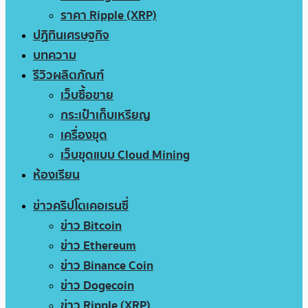
ราคา Ripple (XRP)
ปฏิทินเศรษฐกิจ
บทความ
รีวิวผลิตภัณฑ์
เว็บซื้อขาย
กระเป๋าเก็บเหรียญ
เครื่องขุด
เว็บขุดแบบ Cloud Mining
ห้องเรียน
ข่าวคริปโตเคอเรนซี่
ข่าว Bitcoin
ข่าว Ethereum
ข่าว Binance Coin
ข่าว Dogecoin
ข่าว Ripple (XRP)