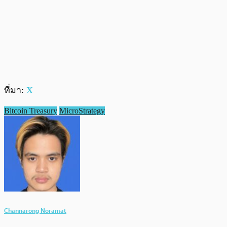
ที่มา:
X
Bitcoin Treasury
MicroStrategy
Channarong Noramat