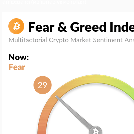
สภาวะตลาด (ความกลัว vs ความโลภ)