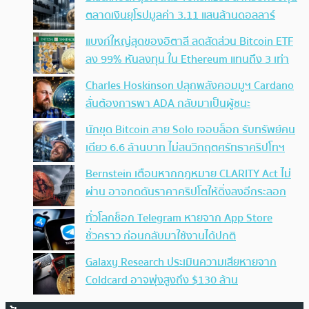
ตลาดเงินยุโรปมูลค่า 3.11 แสนล้านดอลลาร์
แบงก์ใหญ่สุดของอิตาลี ลดสัดส่วน Bitcoin ETF
ลง 99% หันลงทุน ใน Ethereum แทนถึง 3 เท่า
Charles Hoskinson ปลุกพลังคอมมูฯ Cardano
ลั่นต้องการพา ADA กลับมาเป็นผู้ชนะ
นักขุด Bitcoin สาย Solo เจอบล็อก รับทรัพย์คน
เดียว 6.6 ล้านบาท ไม่สนวิกฤตศรัทธาคริปโทฯ
Bernstein เตือนหากกฎหมาย CLARITY Act ไม่
ผ่าน อาจกดดันราคาคริปโตให้ดิ่งลงอีกระลอก
ทั่วโลกช็อก Telegram หายจาก App Store
ชั่วคราว ก่อนกลับมาใช้งานได้ปกติ
Galaxy Research ประเมินความเสียหายจาก
Coldcard อาจพุ่งสูงถึง $130 ล้าน