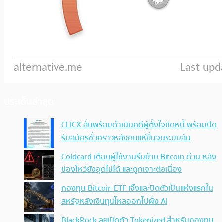
ประเด็นล่าสุด
CLICX ลั่นพร้อมดำเนินคดีผู้ตั้งใจบิดหนี้ พร้อมปิด
รับสมัครชั่วคราวหลังคนแห่ยื่นจนระบบล้น
Coldcard เตือนผู้ใช้งานรีบย้าย Bitcoin ด่วน หลัง
ช่องโหว่ยังอุดไม่ได้ และถูกเจาะต่อเนื่อง
กองทุน Bitcoin ETF เจ๊งและปิดตัวเป็นแห่งแรกใน
สหรัฐหลังเงินทุนไหลออกไปฝั่ง AI
BlackRock ลุยเปิดตัว Tokenized สำหรับกองทุน