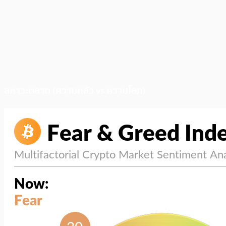
สภาวะตลาด (ความกลัว vs ความโลภ)