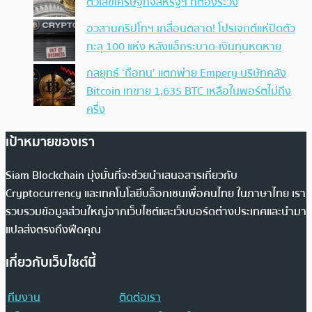
ตัวเลขเศรษฐกิจสหรัฐฯ ที่ต้องระวัง
อวสานคริปโทฯ เกลื่อนตลาด! โปรเจกต์แห่ปิดตัว
ทะลุ 100 แห่ง หลังแฮ็กระบาด-เงินทุนหดหาย
กลยุทธ์ ‘ถือทน’ แตกพ่าย Empery บริษัทคลัง
Bitcoin เทขาย 1,635 BTC เหลือในพอร์ตไม่ถึง
ครึ่ง
เป้าหมายของเรา
Siam Blockchain มุ่งมั่นที่จะช่วยนำเสนอสารเกี่ยวกับ
Cryptocurrency และเทคโนโลยีบล็อกเชนเพื่อคนไทย ในภาษาไทย เรา
รวบรวมข้อมูลส่วนใหญ่จากเว็บไซต์และเว็บบอร์ดต่างประเทศและนำมา
แปลส่งตรงถึงฟีดคุณ
เกี่ยวกับเว็บไซต์นี้
ทีมงาน
ติดต่อเรา