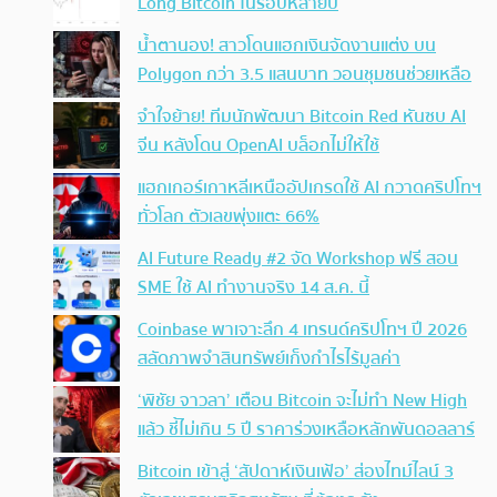
Long Bitcoin ในรอบหลายปี
น้ำตานอง! สาวโดนแฮกเงินจัดงานแต่ง บน
Polygon กว่า 3.5 แสนบาท วอนชุมชนช่วยเหลือ
จำใจย้าย! ทีมนักพัฒนา Bitcoin Red หันซบ AI
จีน หลังโดน OpenAI บล็อกไม่ให้ใช้
แฮกเกอร์เกาหลีเหนืออัปเกรดใช้ AI กวาดคริปโทฯ
ทั่วโลก ตัวเลขพุ่งแตะ 66%
AI Future Ready #2 จัด Workshop ฟรี สอน
SME ใช้ AI ทำงานจริง 14 ส.ค. นี้
Coinbase พาเจาะลึก 4 เทรนด์คริปโทฯ ปี 2026
สลัดภาพจำสินทรัพย์เก็งกำไรไร้มูลค่า
‘พิชัย จาวลา’ เตือน Bitcoin จะไม่ทำ New High
แล้ว ชี้ไม่เกิน 5 ปี ราคาร่วงเหลือหลักพันดอลลาร์
Bitcoin เข้าสู่ ‘สัปดาห์เงินเฟ้อ’ ส่องไทม์ไลน์ 3