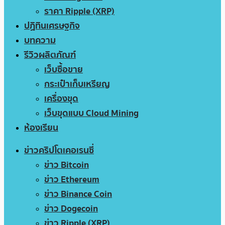
ราคา Ripple (XRP)
ปฏิทินเศรษฐกิจ
บทความ
รีวิวผลิตภัณฑ์
เว็บซื้อขาย
กระเป๋าเก็บเหรียญ
เครื่องขุด
เว็บขุดแบบ Cloud Mining
ห้องเรียน
ข่าวคริปโตเคอเรนซี่
ข่าว Bitcoin
ข่าว Ethereum
ข่าว Binance Coin
ข่าว Dogecoin
ข่าว Ripple (XRP)