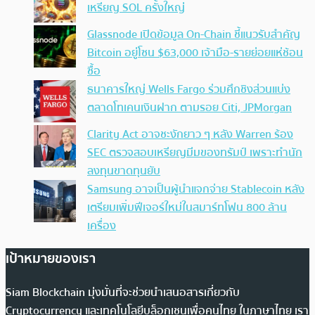
เหรียญ SOL ครั้งใหญ่
Glassnode เปิดข้อมูล On-Chain ชี้แนวรับสำคัญ
Bitcoin อยู่โซน $63,000 เจ้ามือ-รายย่อยแห่ช้อน
ซื้อ
ธนาคารใหญ่ Wells Fargo ร่วมศึกชิงส่วนแบ่ง
ตลาดโทเคนเงินฝาก ตามรอย Citi, JPMorgan
Clarity Act อาจชะงักยาว ๆ หลัง Warren ร้อง
SEC ตรวจสอบเหรียญมีมของทรัมป์ เพราะทำนัก
ลงทุนขาดทุนยับ
Samsung อาจเป็นผู้นำแจกจ่าย Stablecoin หลัง
เตรียมเพิ่มฟีเจอร์ใหม่ในสมาร์ทโฟน 800 ล้าน
เครื่อง
เป้าหมายของเรา
Siam Blockchain มุ่งมั่นที่จะช่วยนำเสนอสารเกี่ยวกับ
Cryptocurrency และเทคโนโลยีบล็อกเชนเพื่อคนไทย ในภาษาไทย เรา