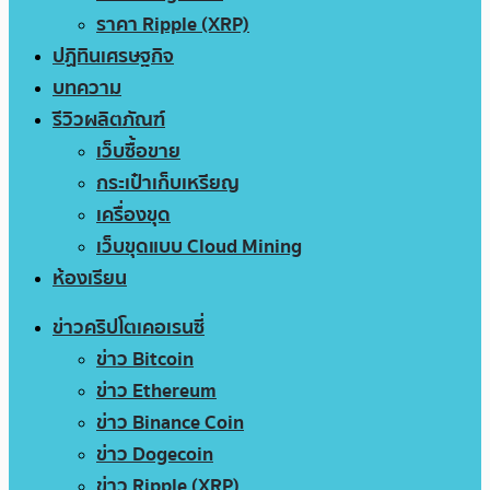
ราคา Ripple (XRP)
ปฏิทินเศรษฐกิจ
บทความ
รีวิวผลิตภัณฑ์
เว็บซื้อขาย
กระเป๋าเก็บเหรียญ
เครื่องขุด
เว็บขุดแบบ Cloud Mining
ห้องเรียน
ข่าวคริปโตเคอเรนซี่
ข่าว Bitcoin
ข่าว Ethereum
ข่าว Binance Coin
ข่าว Dogecoin
ข่าว Ripple (XRP)