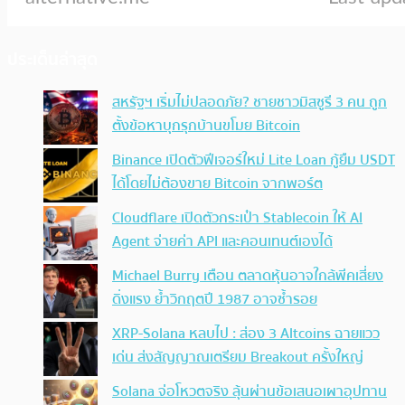
ประเด็นล่าสุด
สหรัฐฯ เริ่มไม่ปลอดภัย? ชายชาวมิสซูรี 3 คน ถูก
ตั้งข้อหาบุกรุกบ้านขโมย Bitcoin
Binance เปิดตัวฟีเจอร์ใหม่ Lite Loan กู้ยืม USDT
ได้โดยไม่ต้องขาย Bitcoin จากพอร์ต
Cloudflare เปิดตัวกระเป๋า Stablecoin ให้ AI
Agent จ่ายค่า API และคอนเทนต์เองได้
Michael Burry เตือน ตลาดหุ้นอาจใกล้พีคเสี่ยง
ดิ่งแรง ย้ำวิกฤตปี 1987 อาจซ้ำรอย
XRP-Solana หลบไป : ส่อง 3 Altcoins ฉายแวว
เด่น ส่งสัญญาณเตรียม Breakout ครั้งใหญ่
Solana จ่อโหวตจริง ลุ้นผ่านข้อเสนอเผาอุปทาน