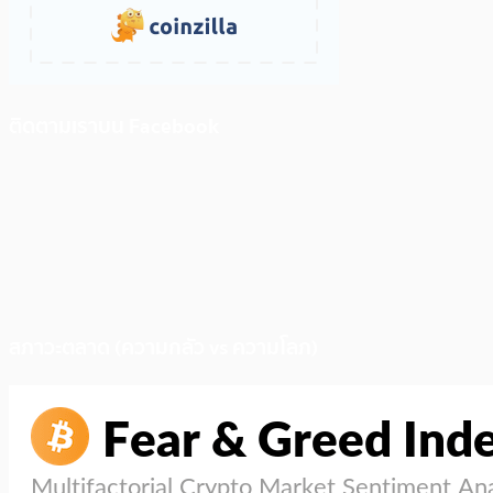
ติดตามเราบน Facebook
สภาวะตลาด (ความกลัว vs ความโลภ)