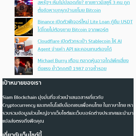
สหรัฐฯ เริ่มไม่ปลอดภัย? ชายชาวมิสซูรี 3 คน ถูก
ตั้งข้อหาบุกรุกบ้านขโมย Bitcoin
Binance เปิดตัวฟีเจอร์ใหม่ Lite Loan กู้ยืม USDT
ได้โดยไม่ต้องขาย Bitcoin จากพอร์ต
Cloudflare เปิดตัวกระเป๋า Stablecoin ให้ AI
Agent จ่ายค่า API และคอนเทนต์เองได้
Michael Burry เตือน ตลาดหุ้นอาจใกล้พีคเสี่ยง
ดิ่งแรง ย้ำวิกฤตปี 1987 อาจซ้ำรอย
เป้าหมายของเรา
Siam Blockchain มุ่งมั่นที่จะช่วยนำเสนอสารเกี่ยวกับ
Cryptocurrency และเทคโนโลยีบล็อกเชนเพื่อคนไทย ในภาษาไทย เรา
รวบรวมข้อมูลส่วนใหญ่จากเว็บไซต์และเว็บบอร์ดต่างประเทศและนำมา
แปลส่งตรงถึงฟีดคุณ
เกี่ยวกับเว็บไซต์นี้