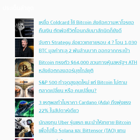
ประเด็นล่าสุด
เหยื่อ Coldcard ใช้ Bitcoin ส่งข้อความหาโจรขอ
คืนเงิน ตัดพ้อชีวิตโอนกลับมาสักนิดก็ยังดี
จับตา Strategy ส่อแววเทขายรอบ 4 ? โอน 1,030
BTC มูลค่าทะลุ 2 พันล้านบาท ออกจากกระเป๋า
Bitcoin ทรงตัว $64,000 สวนทางหุ้นสหรัฐฯ ATH
หลังข้อตกลงฮอร์มุซใกล้ยุติ
S&P 500 ทำจุดสูงสุดใหม่ แต่ Bitcoin ไม่ตาม
ตลาดเปลี่ยน หรือ คนเปลี่ยน?
3 เหตุผลทำไมราคา Cardano (Ada) ถึงพุ่งแรง
22% ในสัปดาห์เดียว
นักลงทุน Uber รุ่นแรก แนะนำให้เทขาย Bitcoin
เพื่อไปซื้อ Solana และ Bittensor (TAO) แทน