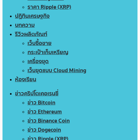
ราคา Ripple (XRP)
ปฏิทินเศรษฐกิจ
บทความ
รีวิวผลิตภัณฑ์
เว็บซื้อขาย
กระเป๋าเก็บเหรียญ
เครื่องขุด
เว็บขุดแบบ Cloud Mining
ห้องเรียน
ข่าวคริปโตเคอเรนซี่
ข่าว Bitcoin
ข่าว Ethereum
ข่าว Binance Coin
ข่าว Dogecoin
ข่าว Ripple (XRP)