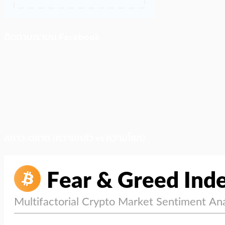
ติดตามเราบน Facebook
สภาวะตลาด (ความกลัว vs ความโลภ)