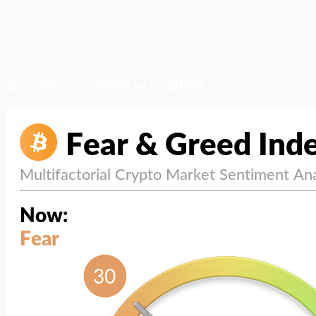
สภาวะตลาด (ความกลัว vs ความโลภ)