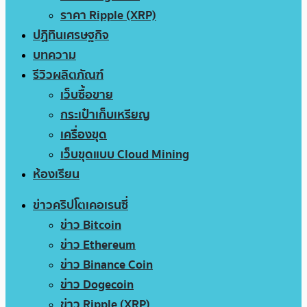
ราคา Ripple (XRP)
ปฏิทินเศรษฐกิจ
บทความ
รีวิวผลิตภัณฑ์
เว็บซื้อขาย
กระเป๋าเก็บเหรียญ
เครื่องขุด
เว็บขุดแบบ Cloud Mining
ห้องเรียน
ข่าวคริปโตเคอเรนซี่
ข่าว Bitcoin
ข่าว Ethereum
ข่าว Binance Coin
ข่าว Dogecoin
ข่าว Ripple (XRP)