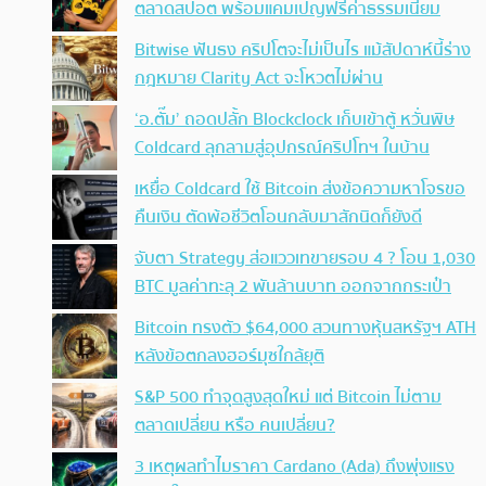
ตลาดสปอต พร้อมแคมเปญฟรีค่าธรรมเนียม
Bitwise ฟันธง คริปโตจะไม่เป็นไร แม้สัปดาห์นี้ร่าง
กฎหมาย Clarity Act จะโหวตไม่ผ่าน
‘อ.ตั๊ม’ ถอดปลั้ก Blockclock เก็บเข้าตู้ หวั่นพิษ
Coldcard ลุกลามสู่อุปกรณ์คริปโทฯ ในบ้าน
เหยื่อ Coldcard ใช้ Bitcoin ส่งข้อความหาโจรขอ
คืนเงิน ตัดพ้อชีวิตโอนกลับมาสักนิดก็ยังดี
จับตา Strategy ส่อแววเทขายรอบ 4 ? โอน 1,030
BTC มูลค่าทะลุ 2 พันล้านบาท ออกจากกระเป๋า
Bitcoin ทรงตัว $64,000 สวนทางหุ้นสหรัฐฯ ATH
หลังข้อตกลงฮอร์มุซใกล้ยุติ
S&P 500 ทำจุดสูงสุดใหม่ แต่ Bitcoin ไม่ตาม
ตลาดเปลี่ยน หรือ คนเปลี่ยน?
3 เหตุผลทำไมราคา Cardano (Ada) ถึงพุ่งแรง