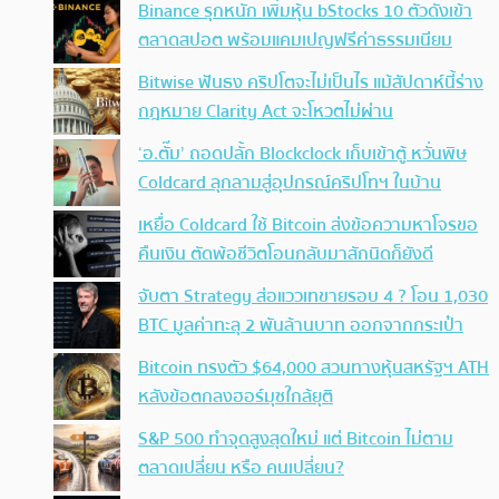
Binance รุกหนัก เพิ่มหุ้น bStocks 10 ตัวดังเข้า
ตลาดสปอต พร้อมแคมเปญฟรีค่าธรรมเนียม
Bitwise ฟันธง คริปโตจะไม่เป็นไร แม้สัปดาห์นี้ร่าง
กฎหมาย Clarity Act จะโหวตไม่ผ่าน
‘อ.ตั๊ม’ ถอดปลั้ก Blockclock เก็บเข้าตู้ หวั่นพิษ
Coldcard ลุกลามสู่อุปกรณ์คริปโทฯ ในบ้าน
เหยื่อ Coldcard ใช้ Bitcoin ส่งข้อความหาโจรขอ
คืนเงิน ตัดพ้อชีวิตโอนกลับมาสักนิดก็ยังดี
จับตา Strategy ส่อแววเทขายรอบ 4 ? โอน 1,030
BTC มูลค่าทะลุ 2 พันล้านบาท ออกจากกระเป๋า
Bitcoin ทรงตัว $64,000 สวนทางหุ้นสหรัฐฯ ATH
หลังข้อตกลงฮอร์มุซใกล้ยุติ
S&P 500 ทำจุดสูงสุดใหม่ แต่ Bitcoin ไม่ตาม
ตลาดเปลี่ยน หรือ คนเปลี่ยน?