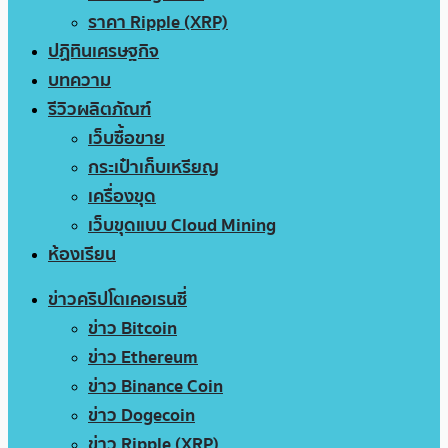
ราคา Ripple (XRP)
ปฏิทินเศรษฐกิจ
บทความ
รีวิวผลิตภัณฑ์
เว็บซื้อขาย
กระเป๋าเก็บเหรียญ
เครื่องขุด
เว็บขุดแบบ Cloud Mining
ห้องเรียน
ข่าวคริปโตเคอเรนซี่
ข่าว Bitcoin
ข่าว Ethereum
ข่าว Binance Coin
ข่าว Dogecoin
ข่าว Ripple (XRP)