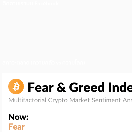
ติดตามเราบน Facebook
สภาวะตลาด (ความกลัว vs ความโลภ)