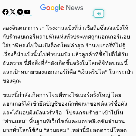
พร้อมเล่น
0:00
/
0:00
ลองจินตนาการว่า โรงงานแป้งที่น่าเชื่อถือซึ่งส่งแป้งให้
กับร้านเบเกอรี่หลายพันแห่งทั่วประเทศถูกแฮกเกอร์แอบ
ใส่ยาพิษลงไปในแป้งล็อตใหม่ล่าสุด ร้านเบเกอรี่ที่ไม่รู้
เรื่องก็นำแป้งนั้นไปทำขนมปัง แล้วลูกค้าที่ซื้อไปก็ได้รับ
อันตราย นี่คือสิ่งที่กำลังเกิดขึ้นจริงในโลกดิจิทัลขณะนี้
และเป้าหมายของแฮกเกอร์ก็คือ “เงินคริปโต” ในกระเป๋า
ของคุณ
ขณะนี้กำลังเกิดการโจมตีทางไซเบอร์ครั้งใหญ่ โดย
แฮกเกอร์ได้เข้ายึดบัญชีของนักพัฒนาซอฟต์แวร์ชื่อดัง
และได้แอบฝังมัลแวร์หรือ “โปรแกรมร้าย” เข้าไปใน
“ส่วนผสม” พื้นฐานที่เว็บไซต์และแอปพลิเคชันจำนวน
มากทั่วโลกใช้กัน “ส่วนผสม” เหล่านี้มียอดดาวน์โหลด