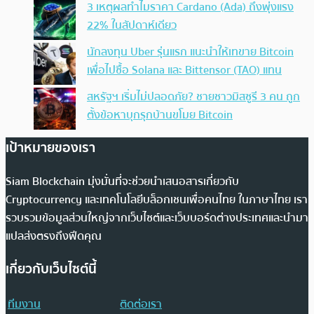
3 เหตุผลทำไมราคา Cardano (Ada) ถึงพุ่งแรง
22% ในสัปดาห์เดียว
นักลงทุน Uber รุ่นแรก แนะนำให้เทขาย Bitcoin
เพื่อไปซื้อ Solana และ Bittensor (TAO) แทน
สหรัฐฯ เริ่มไม่ปลอดภัย? ชายชาวมิสซูรี 3 คน ถูก
ตั้งข้อหาบุกรุกบ้านขโมย Bitcoin
เป้าหมายของเรา
Siam Blockchain มุ่งมั่นที่จะช่วยนำเสนอสารเกี่ยวกับ
Cryptocurrency และเทคโนโลยีบล็อกเชนเพื่อคนไทย ในภาษาไทย เรา
รวบรวมข้อมูลส่วนใหญ่จากเว็บไซต์และเว็บบอร์ดต่างประเทศและนำมา
แปลส่งตรงถึงฟีดคุณ
เกี่ยวกับเว็บไซต์นี้
ทีมงาน
ติดต่อเรา