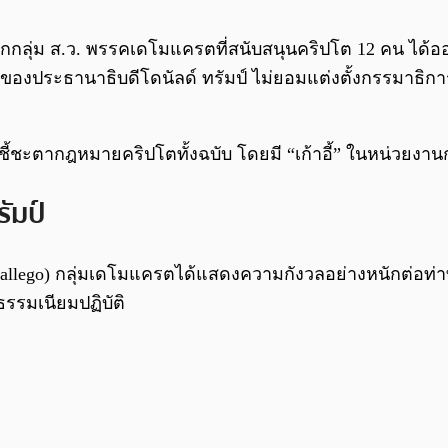
จากกลุ่ม ส.ว. พรรคเดโมแครตที่สนับสนุนคริปโต 12 คน ได
องประธานาธิบดีโดนัลด์ ทรัมป์ ไม่ยอมแต่งตั้งกรรมาธิก
าจชี้ชะตากฎหมายคริปโตทั้งฉบับ โดยมี “เก้าอี้” ในหน่วยงา
ัมป์
Gallego) กลุ่มเดโมแครตได้แสดงความกังวลอย่างหนักต่อท่า
รมเนียมปฏิบัติ