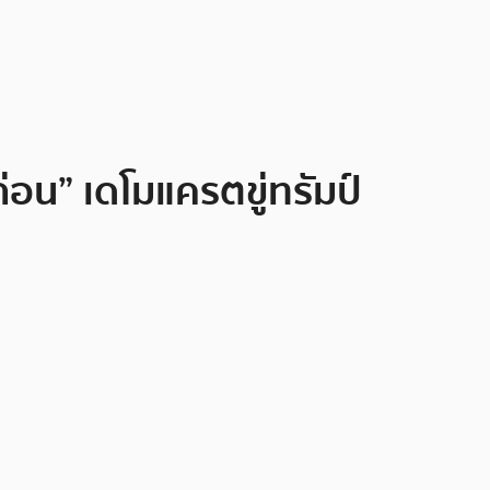
อน” เดโมแครตขู่ทรัมป์