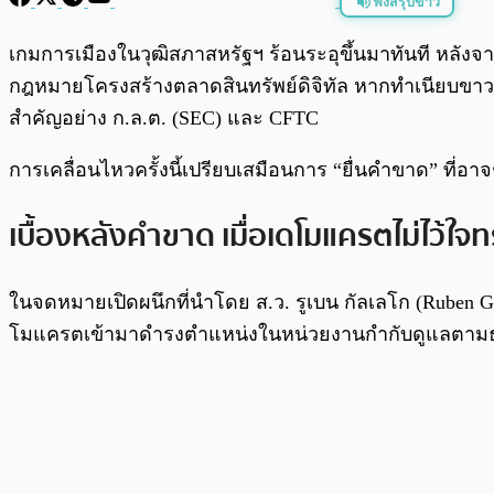
ฟังสรุปข่าว
พร้อมเล่น
เกมการเมืองในวุฒิสภาสหรัฐฯ ร้อนระอุขึ้นมาทันที หลัง
กฎหมายโครงสร้างตลาดสินทรัพย์ดิจิทัล หากทำเนียบขาวข
สำคัญอย่าง ก.ล.ต. (SEC) และ CFTC
การเคลื่อนไหวครั้งนี้เปรียบเสมือนการ “ยื่นคำขาด” ที่อ
เบื้องหลังคำขาด เมื่อเดโมแครตไม่ไว้ใจทร
ในจดหมายเปิดผนึกที่นำโดย ส.ว. รูเบน กัลเลโก (Ruben 
โมแครตเข้ามาดำรงตำแหน่งในหน่วยงานกำกับดูแลตามธร