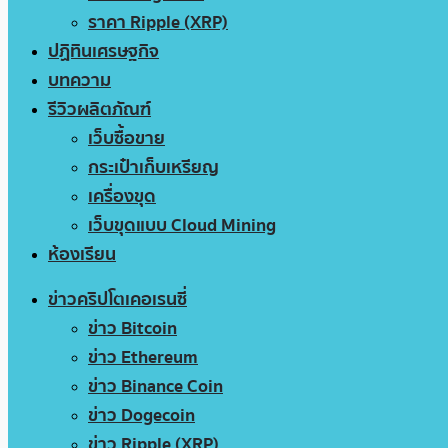
ราคา Ripple (XRP)
ปฏิทินเศรษฐกิจ
บทความ
รีวิวผลิตภัณฑ์
เว็บซื้อขาย
กระเป๋าเก็บเหรียญ
เครื่องขุด
เว็บขุดแบบ Cloud Mining
ห้องเรียน
ข่าวคริปโตเคอเรนซี่
ข่าว Bitcoin
ข่าว Ethereum
ข่าว Binance Coin
ข่าว Dogecoin
ข่าว Ripple (XRP)