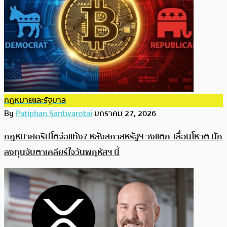
กฎหมายและรัฐบาล
By
Patiphan Santivarotai
มกราคม 27, 2026
กฎหมายคริปโตจ่อแท้ง? หลังสภาสหรัฐฯ วงแตก-เลื่อนโหวต นัก
ลงทุนจับตาเคลียร์ใจวันพฤหัสฯ นี้