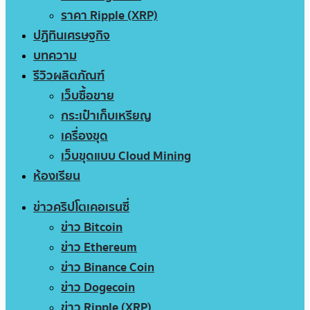
ราคา Ripple (XRP)
ปฏิทินเศรษฐกิจ
บทความ
รีวิวผลิตภัณฑ์
เว็บซื้อขาย
กระเป๋าเก็บเหรียญ
เครื่องขุด
เว็บขุดแบบ Cloud Mining
ห้องเรียน
ข่าวคริปโตเคอเรนซี่
ข่าว Bitcoin
ข่าว Ethereum
ข่าว Binance Coin
ข่าว Dogecoin
ข่าว Ripple (XRP)