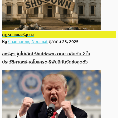
กฎหมายและรัฐบาล
By
Channarong Noramat
ตุลาคม 23, 2025
สหรัฐฯ วุ่นไม่เลิก! Shutdown ลากยาวอันดับ 2 ใน
ประวัติศาสตร์-เดโมแครต-รีพับลิกันงัดข้อสุดตัว