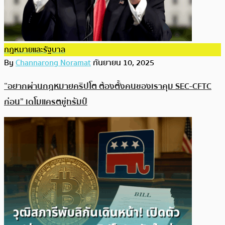
กฎหมายและรัฐบาล
By
Channarong Noramat
กันยายน 10, 2025
“อยากผ่านกฎหมายคริปโต ต้องตั้งคนของเราคุม SEC-CFTC
ก่อน” เดโมแครตขู่ทรัมป์