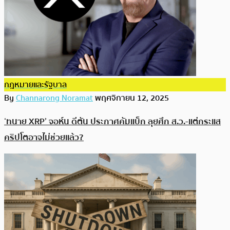
กฎหมายและรัฐบาล
By
Channarong Noramat
พฤศจิกายน 12, 2025
‘ทนาย XRP’ จอห์น ดีตัน ประกาศคัมแบ็ก ลุยศึก ส.ว.-แต่กระแส
คริปโตอาจไม่ช่วยแล้ว?