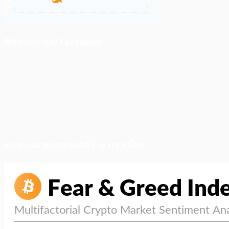
ติดตามเราบน Facebook
สภาวะตลาด (ความกลัว vs ความโลภ)