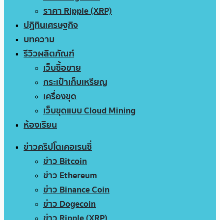
ราคา Ripple (XRP)
ปฏิทินเศรษฐกิจ
บทความ
รีวิวผลิตภัณฑ์
เว็บซื้อขาย
กระเป๋าเก็บเหรียญ
เครื่องขุด
เว็บขุดแบบ Cloud Mining
ห้องเรียน
ข่าวคริปโตเคอเรนซี่
ข่าว Bitcoin
ข่าว Ethereum
ข่าว Binance Coin
ข่าว Dogecoin
ข่าว Ripple (XRP)