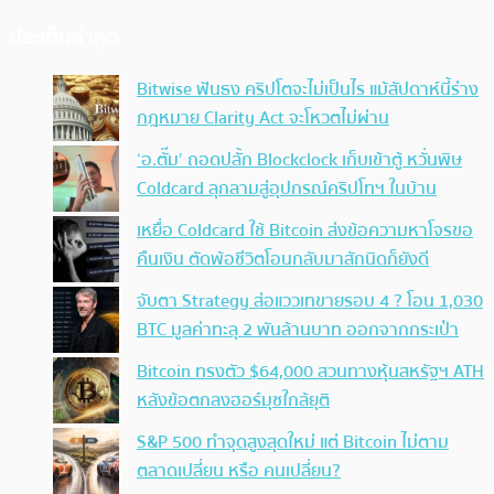
ประเด็นล่าสุด
Bitwise ฟันธง คริปโตจะไม่เป็นไร แม้สัปดาห์นี้ร่าง
กฎหมาย Clarity Act จะโหวตไม่ผ่าน
‘อ.ตั๊ม’ ถอดปลั้ก Blockclock เก็บเข้าตู้ หวั่นพิษ
Coldcard ลุกลามสู่อุปกรณ์คริปโทฯ ในบ้าน
เหยื่อ Coldcard ใช้ Bitcoin ส่งข้อความหาโจรขอ
คืนเงิน ตัดพ้อชีวิตโอนกลับมาสักนิดก็ยังดี
จับตา Strategy ส่อแววเทขายรอบ 4 ? โอน 1,030
BTC มูลค่าทะลุ 2 พันล้านบาท ออกจากกระเป๋า
Bitcoin ทรงตัว $64,000 สวนทางหุ้นสหรัฐฯ ATH
หลังข้อตกลงฮอร์มุซใกล้ยุติ
S&P 500 ทำจุดสูงสุดใหม่ แต่ Bitcoin ไม่ตาม
ตลาดเปลี่ยน หรือ คนเปลี่ยน?