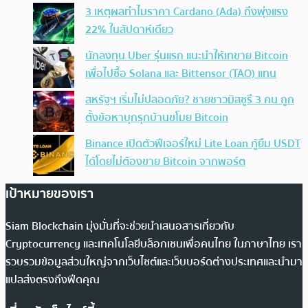
3 เหตุผลทำไมราคา Cardano (Ada) ถึงพุ่งแรง
22% ในสัปดาห์เดียว
นักลงทุน Uber รุ่นแรก แนะนำให้เทขาย Bitcoin
เพื่อไปซื้อ Solana และ Bittensor (TAO) แทน
สหรัฐฯ เริ่มไม่ปลอดภัย? ชายชาวมิสซูรี 3 คน ถูก
ตั้งข้อหาบุกรุกบ้านขโมย Bitcoin
Binance เปิดตัวฟีเจอร์ใหม่ Lite Loan กู้ยืม USDT
ได้โดยไม่ต้องขาย Bitcoin จากพอร์ต
เป้าหมายของเรา
Siam Blockchain มุ่งมั่นที่จะช่วยนำเสนอสารเกี่ยวกับ
Cryptocurrency และเทคโนโลยีบล็อกเชนเพื่อคนไทย ในภาษาไทย เรา
รวบรวมข้อมูลส่วนใหญ่จากเว็บไซต์และเว็บบอร์ดต่างประเทศและนำมา
แปลส่งตรงถึงฟีดคุณ