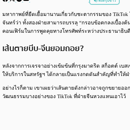
ฟังสรุปข่าว
พร้อมเล่น
มหากาพย์ที่ยืดเยื้อมานานเกี่ยวกับชะตากรรมของ TikTok ใน
จันทร์ว่า ทั้งสองฝ่ายสามารถบรรลุ “กรอบข้อตกลงเบื้องต้น
คอนเฟิร์มในการพูดคุยทางโทรศัพท์ระหว่างประธานาธิบดีโดนั
เส้นตายบีบ-จีนยอมถอย?
หลังจากการเจรจาอย่างเข้มข้นที่กรุงมาดริด สก็อตต์ เบสเซ
ให้บริการในสหรัฐฯ ได้กลายเป็นแรงกดดันสำคัญที่ทำให้ฝ่
อย่างไรก็ตาม เขาเผยว่าเส้นตายดังกล่าวอาจถูกขยายออกไปอ
วัฒนธรรมบางอย่างของ TikTok ที่ฝ่ายจีนหวงแหนเอาไว้