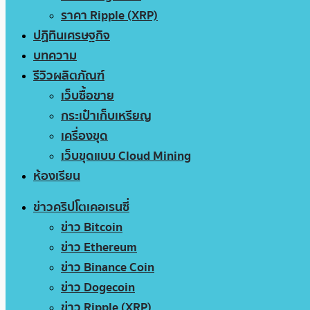
ราคา Ripple (XRP)
ปฏิทินเศรษฐกิจ
บทความ
รีวิวผลิตภัณฑ์
เว็บซื้อขาย
กระเป๋าเก็บเหรียญ
เครื่องขุด
เว็บขุดแบบ Cloud Mining
ห้องเรียน
ข่าวคริปโตเคอเรนซี่
ข่าว Bitcoin
ข่าว Ethereum
ข่าว Binance Coin
ข่าว Dogecoin
ข่าว Ripple (XRP)