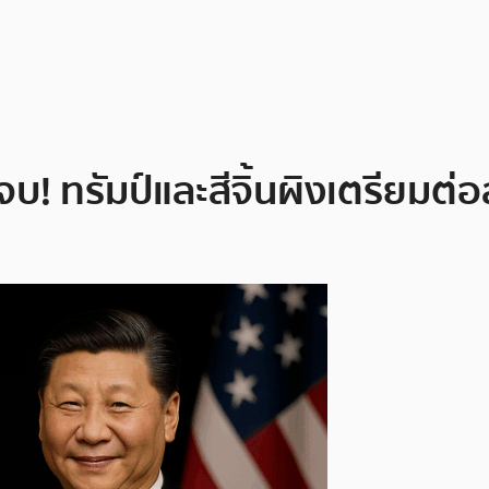
! ทรัมป์และสีจิ้นผิงเตรียมต่อ