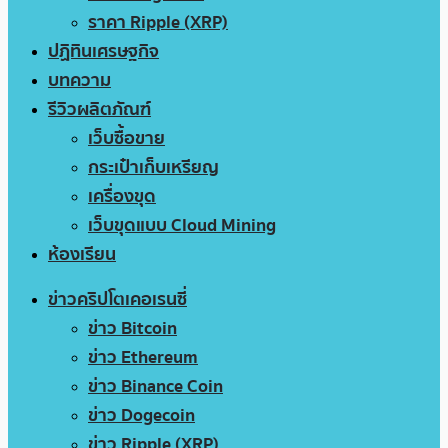
ราคา Ripple (XRP)
ปฏิทินเศรษฐกิจ
บทความ
รีวิวผลิตภัณฑ์
เว็บซื้อขาย
กระเป๋าเก็บเหรียญ
เครื่องขุด
เว็บขุดแบบ Cloud Mining
ห้องเรียน
ข่าวคริปโตเคอเรนซี่
ข่าว Bitcoin
ข่าว Ethereum
ข่าว Binance Coin
ข่าว Dogecoin
ข่าว Ripple (XRP)