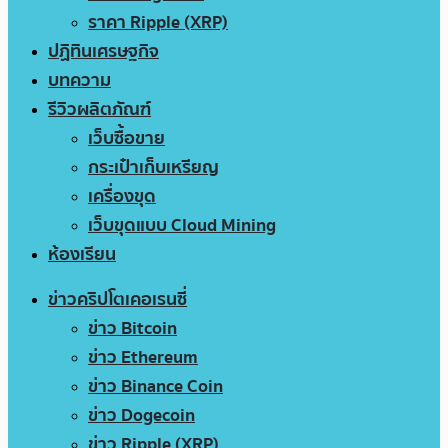
ราคา Ripple (XRP)
ปฏิทินเศรษฐกิจ
บทความ
รีวิวผลิตภัณฑ์
เว็บซื้อขาย
กระเป๋าเก็บเหรียญ
เครื่องขุด
เว็บขุดแบบ Cloud Mining
ห้องเรียน
ข่าวคริปโตเคอเรนซี่
ข่าว Bitcoin
ข่าว Ethereum
ข่าว Binance Coin
ข่าว Dogecoin
ข่าว Ripple (XRP)