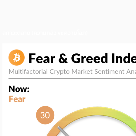
สภาวะตลาด (ความกลัว vs ความโลภ)