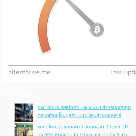
ประเด็นล่าสุด
BlackRock ลุยเปิดตัว Tokenized สำหรับกองทุน
ตลาดเงินยุโรปมูลค่า 3.11 แสนล้านดอลลาร์
แบงก์ใหญ่สุดของอิตาลี ลดสัดส่วน Bitcoin ETF
ลง 99% หันลงทุน ใน Ethereum แทนถึง 3 เท่า