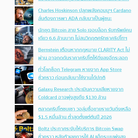
Charles Hoskinson ปลุกพลังคอมมูฯ Cardano
ลั่นต้องการพา ADA กลับมาเป็นผู้ชนะ
นักขุด Bitcoin สาย Solo เจอบล็อก รับทรัพย์คน
เดียว 6.6 ล้านบาท ไม่สนวิกฤตศรัทธาคริปโทฯ
Bernstein เตือนหากกฎหมาย CLARITY Act ไม่
ผ่าน อาจกดดันราคาคริปโตให้ดิ่งลงอีกระลอก
ทั่วโลกช็อก Telegram หายจาก App Store
ชั่วคราว ก่อนกลับมาใช้งานได้ปกติ
Galaxy Research ประเมินความเสียหายจาก
Coldcard อาจพุ่งสูงถึง $130 ล้าน
ตลาดคริปโตซบเซา วอลุ่มซื้อขายรายวันดิ่งเหลือ
$1.5 หมื่นล้าน ต่ำสุดตั้งแต่ต้นปี 2026
Boltz ประกาศระงับให้บริการ Bitcoin Swap
ชั่วคราว หลังตัวเลขการใช้ AI แฮ็กระบบพุ่งสูง