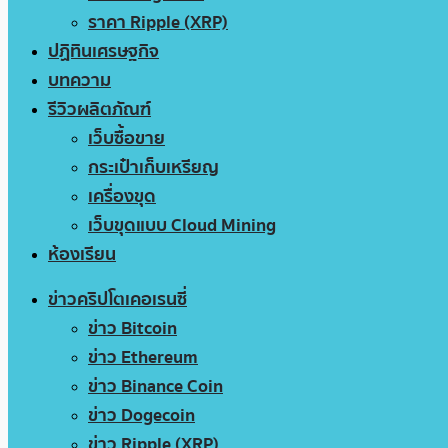
ราคา Ripple (XRP)
ปฏิทินเศรษฐกิจ
บทความ
รีวิวผลิตภัณฑ์
เว็บซื้อขาย
กระเป๋าเก็บเหรียญ
เครื่องขุด
เว็บขุดแบบ Cloud Mining
ห้องเรียน
ข่าวคริปโตเคอเรนซี่
ข่าว Bitcoin
ข่าว Ethereum
ข่าว Binance Coin
ข่าว Dogecoin
ข่าว Ripple (XRP)