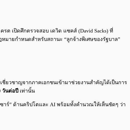
0:00
/
0:00
แครต เปิดศึกตรวจสอบ เดวิด แซคส์ (David Sacks) ที่
่กฎหมายกำหนดสำหรับสถานะ “ลูกจ้างพิเศษของรัฐบาล”
ัวผู้เชี่ยวชาญจากภาคเอกชนเข้ามาช่วยงานสำคัญได้เป็นการ
 วันต่อปี
เท่านั้น
“ซาร์” ด้านคริปโตและ AI พร้อมทั้งคำนวณให้เห็นชัดๆ ว่า