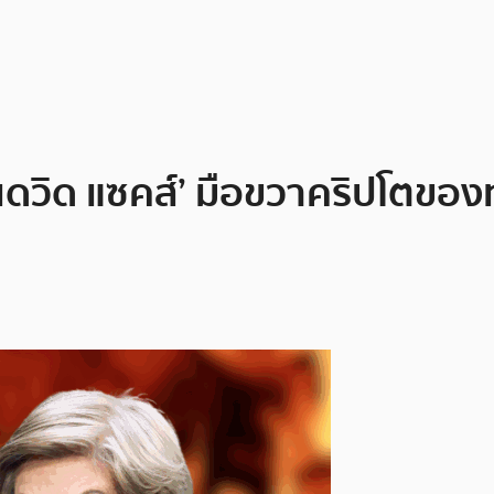
้ ‘เดวิด แซคส์’ มือขวาคริปโตของ