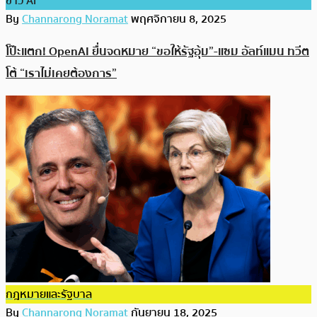
ข่าว AI
By
Channarong Noramat
พฤศจิกายน 8, 2025
โป๊ะแตก! OpenAI ยื่นจดหมาย “ขอให้รัฐอุ้ม”-แซม อัลท์แมน ทวีต
โต้ “เราไม่เคยต้องการ”
กฎหมายและรัฐบาล
By
Channarong Noramat
กันยายน 18, 2025