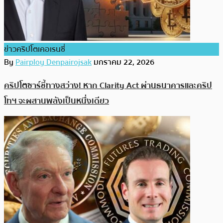
ข่าวคริปโตเคอเรนซี่
By
Pairploy Denpairojsak
มกราคม 22, 2026
คริปโตซาร์ชี้ทางสว่าง! หาก Clarity Act ผ่านธนาคารและคริป
โทฯ จะผสานพลังเป็นหนึ่งเดียว