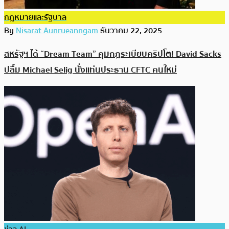
กฎหมายและรัฐบาล
By
Nisarat Aunrueanngam
ธันวาคม 22, 2025
สหรัฐฯ ได้ “Dream Team” คุมกฎระเบียบคริปโต! David Sacks
ปลื้ม Michael Selig นั่งแท่นประธาน CFTC คนใหม่