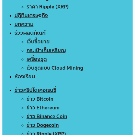
ราคา Ripple (XRP)
ปฏิทินเศรษฐกิจ
บทความ
รีวิวผลิตภัณฑ์
เว็บซื้อขาย
กระเป๋าเก็บเหรียญ
เครื่องขุด
เว็บขุดแบบ Cloud Mining
ห้องเรียน
ข่าวคริปโตเคอเรนซี่
ข่าว Bitcoin
ข่าว Ethereum
ข่าว Binance Coin
ข่าว Dogecoin
ข่าว Ripple (XRP)