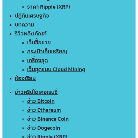
ราคา Ripple (XRP)
ปฏิทินเศรษฐกิจ
บทความ
รีวิวผลิตภัณฑ์
เว็บซื้อขาย
กระเป๋าเก็บเหรียญ
เครื่องขุด
เว็บขุดแบบ Cloud Mining
ห้องเรียน
ข่าวคริปโตเคอเรนซี่
ข่าว Bitcoin
ข่าว Ethereum
ข่าว Binance Coin
ข่าว Dogecoin
ข่าว Ripple (XRP)