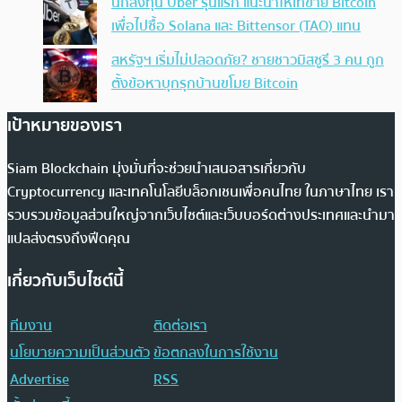
นักลงทุน Uber รุ่นแรก แนะนำให้เทขาย Bitcoin
เพื่อไปซื้อ Solana และ Bittensor (TAO) แทน
สหรัฐฯ เริ่มไม่ปลอดภัย? ชายชาวมิสซูรี 3 คน ถูก
ตั้งข้อหาบุกรุกบ้านขโมย Bitcoin
เป้าหมายของเรา
Siam Blockchain มุ่งมั่นที่จะช่วยนำเสนอสารเกี่ยวกับ
Cryptocurrency และเทคโนโลยีบล็อกเชนเพื่อคนไทย ในภาษาไทย เรา
รวบรวมข้อมูลส่วนใหญ่จากเว็บไซต์และเว็บบอร์ดต่างประเทศและนำมา
แปลส่งตรงถึงฟีดคุณ
เกี่ยวกับเว็บไซต์นี้
ทีมงาน
ติดต่อเรา
นโยบายความเป็นส่วนตัว
ข้อตกลงในการใช้งาน
Advertise
RSS