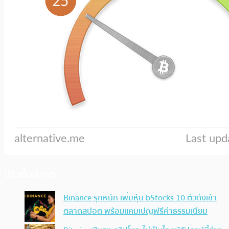
ประเด็นล่าสุด
Binance รุกหนัก เพิ่มหุ้น bStocks 10 ตัวดังเข้า
ตลาดสปอต พร้อมแคมเปญฟรีค่าธรรมเนียม