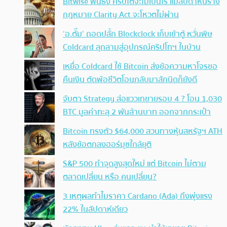
Bitwise ฟันธง คริปโตจะไม่เป็นไร แม้สัปดาห์นี้ร่าง
กฎหมาย Clarity Act จะโหวตไม่ผ่าน
‘อ.ตั๊ม’ ถอดปลั้ก Blockclock เก็บเข้าตู้ หวั่นพิษ
Coldcard ลุกลามสู่อุปกรณ์คริปโทฯ ในบ้าน
เหยื่อ Coldcard ใช้ Bitcoin ส่งข้อความหาโจรขอ
คืนเงิน ตัดพ้อชีวิตโอนกลับมาสักนิดก็ยังดี
จับตา Strategy ส่อแววเทขายรอบ 4 ? โอน 1,030
BTC มูลค่าทะลุ 2 พันล้านบาท ออกจากกระเป๋า
Bitcoin ทรงตัว $64,000 สวนทางหุ้นสหรัฐฯ ATH
หลังข้อตกลงฮอร์มุซใกล้ยุติ
S&P 500 ทำจุดสูงสุดใหม่ แต่ Bitcoin ไม่ตาม
ตลาดเปลี่ยน หรือ คนเปลี่ยน?
3 เหตุผลทำไมราคา Cardano (Ada) ถึงพุ่งแรง
22% ในสัปดาห์เดียว