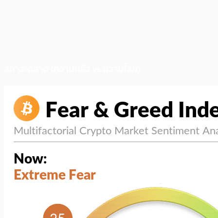
สภาวะตลาด (ความกลัว vs ความโลภ)