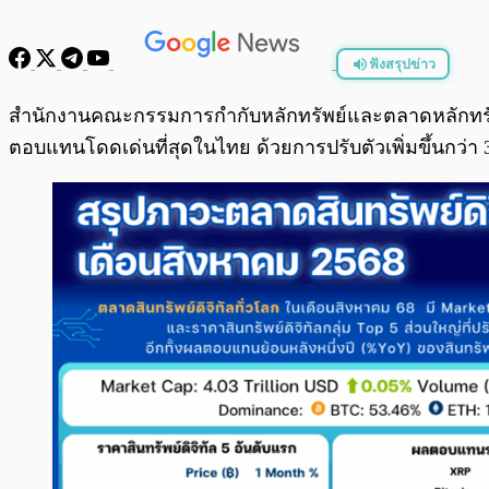
ฟังสรุปข่าว
พร้อมเล่น
สำนักงานคณะกรรมการกำกับหลักทรัพย์และตลาดหลักทรัพย
ตอบแทนโดดเด่นที่สุดในไทย ด้วยการปรับตัวเพิ่มขึ้นกว่า 39