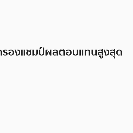
Y ครองแชมป์ผลตอบแทนสูงสุด