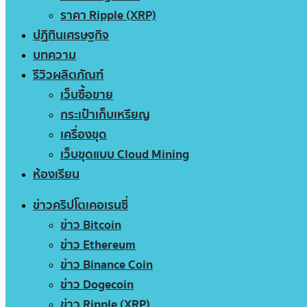
ราคา Ripple (XRP)
ปฏิทินเศรษฐกิจ
บทความ
รีวิวผลิตภัณฑ์
เว็บซื้อขาย
กระเป๋าเก็บเหรียญ
เครื่องขุด
เว็บขุดแบบ Cloud Mining
ห้องเรียน
ข่าวคริปโตเคอเรนซี่
ข่าว Bitcoin
ข่าว Ethereum
ข่าว Binance Coin
ข่าว Dogecoin
ข่าว Ripple (XRP)