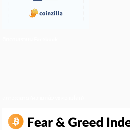
ติดตามเราบน Facebook
สภาวะตลาด (ความกลัว vs ความโลภ)