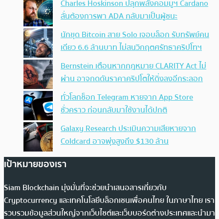
Charles Hoskinson ปลุกพลังคอมมูฯ Cardano
ลั่นต้องการพา ADA กลับมาเป็นผู้ชนะ
นักขุด Bitcoin สาย Solo เจอบล็อก รับทรัพย์คน
เดียว 6.6 ล้านบาท ไม่สนวิกฤตศรัทธาคริปโทฯ
Bernstein เตือนหากกฎหมาย CLARITY Act ไม่
ผ่าน อาจกดดันราคาคริปโตให้ดิ่งลงอีกระลอก
ทั่วโลกช็อก Telegram หายจาก App Store
ชั่วคราว ก่อนกลับมาใช้งานได้ปกติ
Galaxy Research ประเมินความเสียหายจาก
Coldcard อาจพุ่งสูงถึง $130 ล้าน
เป้าหมายของเรา
Siam Blockchain มุ่งมั่นที่จะช่วยนำเสนอสารเกี่ยวกับ
Cryptocurrency และเทคโนโลยีบล็อกเชนเพื่อคนไทย ในภาษาไทย เรา
รวบรวมข้อมูลส่วนใหญ่จากเว็บไซต์และเว็บบอร์ดต่างประเทศและนำมา