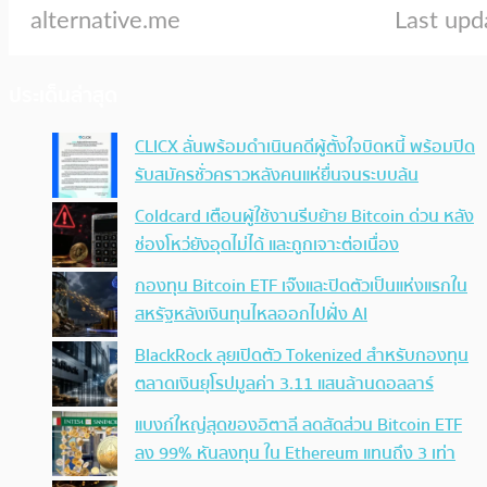
ประเด็นล่าสุด
CLICX ลั่นพร้อมดำเนินคดีผู้ตั้งใจบิดหนี้ พร้อมปิด
รับสมัครชั่วคราวหลังคนแห่ยื่นจนระบบล้น
Coldcard เตือนผู้ใช้งานรีบย้าย Bitcoin ด่วน หลัง
ช่องโหว่ยังอุดไม่ได้ และถูกเจาะต่อเนื่อง
กองทุน Bitcoin ETF เจ๊งและปิดตัวเป็นแห่งแรกใน
สหรัฐหลังเงินทุนไหลออกไปฝั่ง AI
BlackRock ลุยเปิดตัว Tokenized สำหรับกองทุน
ตลาดเงินยุโรปมูลค่า 3.11 แสนล้านดอลลาร์
แบงก์ใหญ่สุดของอิตาลี ลดสัดส่วน Bitcoin ETF
ลง 99% หันลงทุน ใน Ethereum แทนถึง 3 เท่า