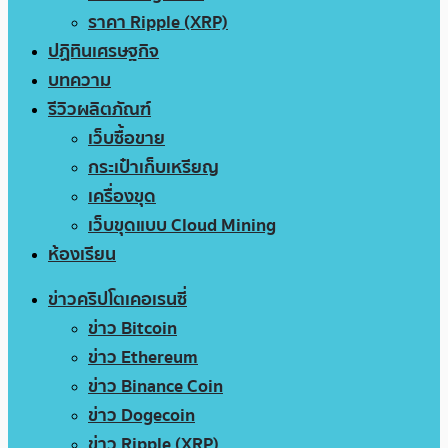
ราคา Ripple (XRP)
ปฏิทินเศรษฐกิจ
บทความ
รีวิวผลิตภัณฑ์
เว็บซื้อขาย
กระเป๋าเก็บเหรียญ
เครื่องขุด
เว็บขุดแบบ Cloud Mining
ห้องเรียน
ข่าวคริปโตเคอเรนซี่
ข่าว Bitcoin
ข่าว Ethereum
ข่าว Binance Coin
ข่าว Dogecoin
ข่าว Ripple (XRP)