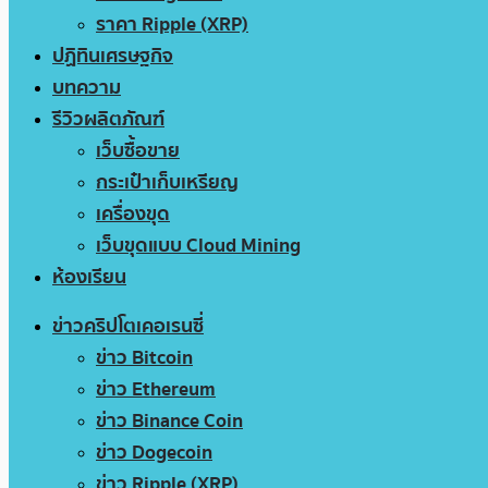
ราคา Ripple (XRP)
ปฏิทินเศรษฐกิจ
บทความ
รีวิวผลิตภัณฑ์
เว็บซื้อขาย
กระเป๋าเก็บเหรียญ
เครื่องขุด
เว็บขุดแบบ Cloud Mining
ห้องเรียน
ข่าวคริปโตเคอเรนซี่
ข่าว Bitcoin
ข่าว Ethereum
ข่าว Binance Coin
ข่าว Dogecoin
ข่าว Ripple (XRP)