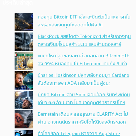
ประเด็นล่าสุด
กองทุน Bitcoin ETF เจ๊งและปิดตัวเป็นแห่งแรกใน
สหรัฐหลังเงินทุนไหลออกไปฝั่ง AI
BlackRock ลุยเปิดตัว Tokenized สำหรับกองทุน
ตลาดเงินยุโรปมูลค่า 3.11 แสนล้านดอลลาร์
แบงก์ใหญ่สุดของอิตาลี ลดสัดส่วน Bitcoin ETF
ลง 99% หันลงทุน ใน Ethereum แทนถึง 3 เท่า
Charles Hoskinson ปลุกพลังคอมมูฯ Cardano
ลั่นต้องการพา ADA กลับมาเป็นผู้ชนะ
นักขุด Bitcoin สาย Solo เจอบล็อก รับทรัพย์คน
เดียว 6.6 ล้านบาท ไม่สนวิกฤตศรัทธาคริปโทฯ
Bernstein เตือนหากกฎหมาย CLARITY Act ไม่
ผ่าน อาจกดดันราคาคริปโตให้ดิ่งลงอีกระลอก
ทั่วโลกช็อก Telegram หายจาก App Store