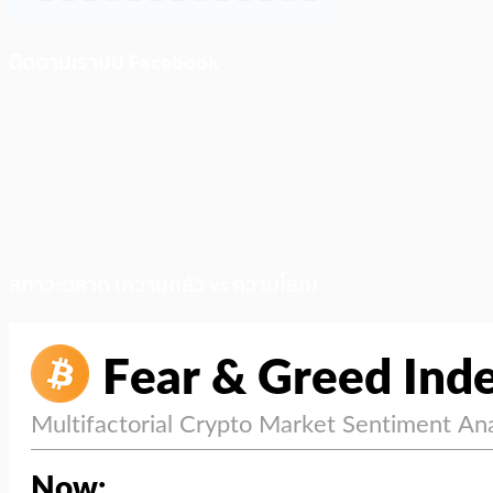
ติดตามเราบน Facebook
สภาวะตลาด (ความกลัว vs ความโลภ)