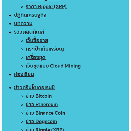
ราคา Ripple (XRP)
ปฏิทินเศรษฐกิจ
บทความ
รีวิวผลิตภัณฑ์
เว็บซื้อขาย
กระเป๋าเก็บเหรียญ
เครื่องขุด
เว็บขุดแบบ Cloud Mining
ห้องเรียน
ข่าวคริปโตเคอเรนซี่
ข่าว Bitcoin
ข่าว Ethereum
ข่าว Binance Coin
ข่าว Dogecoin
ข่าว Ripple (XRP)