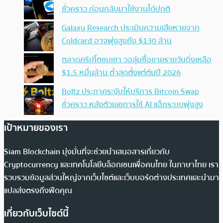
ชั่วคราว ก่อนกลับมาใช้งานได้ปกติ
Galaxy Research ประเมินความเสียหายจาก
Coldcard อาจพุ่งสูงถึง $130 ล้าน
ตลาดคริปโตซบเซา วอลุ่มซื้อขายรายวันดิ่งเหลือ
$1.5 หมื่นล้าน ต่ำสุดตั้งแต่ต้นปี 2026
Boltz ประกาศระงับให้บริการ Bitcoin Swap
ชั่วคราว หลังตัวเลขการใช้ AI แฮ็กระบบพุ่งสูง
เป้าหมายของเรา
Siam Blockchain มุ่งมั่นที่จะช่วยนำเสนอสารเกี่ยวกับ
Cryptocurrency และเทคโนโลยีบล็อกเชนเพื่อคนไทย ในภาษาไทย เรา
รวบรวมข้อมูลส่วนใหญ่จากเว็บไซต์และเว็บบอร์ดต่างประเทศและนำมา
แปลส่งตรงถึงฟีดคุณ
เกี่ยวกับเว็บไซต์นี้