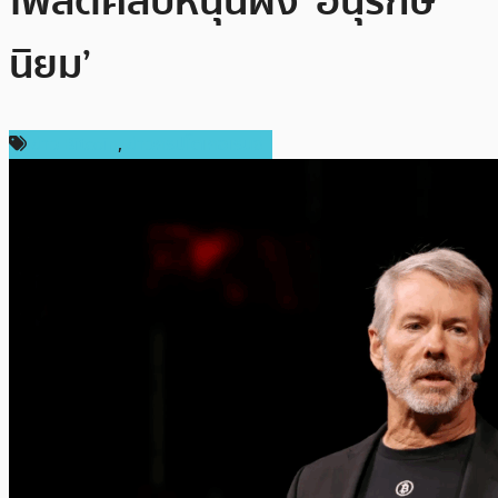
โพสต์คลิปหนุนฝั่ง ‘อนุรักษ์
นิยม’
ข่าว Bitcoin
,
ข่าวคริปโตเคอเรนซี่