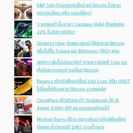
S&P 500 ทำจุดสูงสุดใหม่ แต่ Bitcoin ไม่ตาม
ตลาดเปลี่ยน หรือ คนเปลี่ยน?
3 เหตุผลทำไมราคา Cardano (Ada) ถึงพุ่งแรง
22% ในสัปดาห์เดียว
นักลงทุน Uber รุ่นแรก แนะนำให้เทขาย Bitcoin
เพื่อไปซื้อ Solana และ Bittensor (TAO) แทน
สหรัฐฯ เริ่มไม่ปลอดภัย? ชายชาวมิสซูรี 3 คน ถูก
ตั้งข้อหาบุกรุกบ้านขโมย Bitcoin
Binance เปิดตัวฟีเจอร์ใหม่ Lite Loan กู้ยืม USDT
ได้โดยไม่ต้องขาย Bitcoin จากพอร์ต
Cloudflare เปิดตัวกระเป๋า Stablecoin ให้ AI
Agent จ่ายค่า API และคอนเทนต์เองได้
Michael Burry เตือน ตลาดหุ้นอาจใกล้พีคเสี่ยง
ดิ่งแรง ย้ำวิกฤตปี 1987 อาจซ้ำรอย