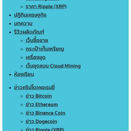
ราคา Ripple (XRP)
ปฏิทินเศรษฐกิจ
บทความ
รีวิวผลิตภัณฑ์
เว็บซื้อขาย
กระเป๋าเก็บเหรียญ
เครื่องขุด
เว็บขุดแบบ Cloud Mining
ห้องเรียน
ข่าวคริปโตเคอเรนซี่
ข่าว Bitcoin
ข่าว Ethereum
ข่าว Binance Coin
ข่าว Dogecoin
ข่าว Ripple (XRP)