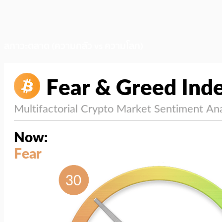
สภาวะตลาด (ความกลัว vs ความโลภ)