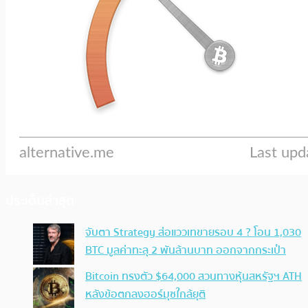
ประเด็นล่าสุด
จับตา Strategy ส่อแววเทขายรอบ 4 ? โอน 1,030
BTC มูลค่าทะลุ 2 พันล้านบาท ออกจากกระเป๋า
Bitcoin ทรงตัว $64,000 สวนทางหุ้นสหรัฐฯ ATH
หลังข้อตกลงฮอร์มุซใกล้ยุติ