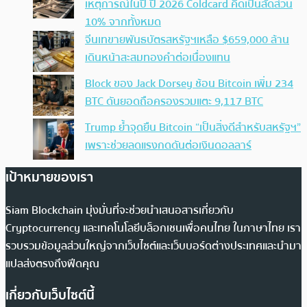
เหตุการณ์ในปี ปี 2026 Coldcard คิดเป็นสัดส่วน
10% จากทั้งหมด
จีนเทขายพันธบัตรสหรัฐฯเหลือ $659,000 ล้าน
เดินหน้าสะสมทองคำต่อเนื่องแทน
Block ของ Jack Dorsey ช้อน Bitcoin เพิ่ม 234
BTC ดันยอดถือครองรวมแตะ 9,117 BTC
Trump ย้ำจุดยืน Bitcoin “เป็นสิ่งดีสำหรับสหรัฐฯ”
เพราะช่วยลดแรงกดดันต่อเงินดอลลาร์
เป้าหมายของเรา
Siam Blockchain มุ่งมั่นที่จะช่วยนำเสนอสารเกี่ยวกับ
Cryptocurrency และเทคโนโลยีบล็อกเชนเพื่อคนไทย ในภาษาไทย เรา
รวบรวมข้อมูลส่วนใหญ่จากเว็บไซต์และเว็บบอร์ดต่างประเทศและนำมา
แปลส่งตรงถึงฟีดคุณ
เกี่ยวกับเว็บไซต์นี้