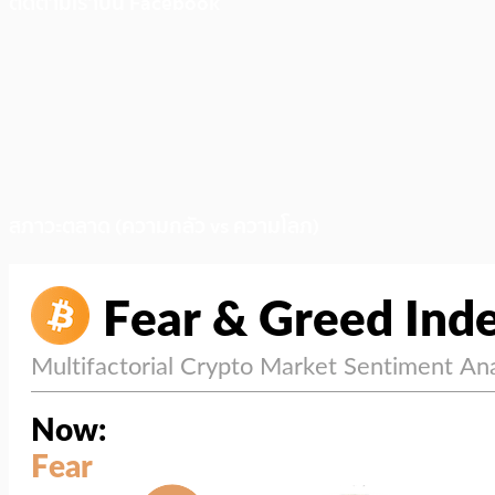
ติดตามเราบน Facebook
สภาวะตลาด (ความกลัว vs ความโลภ)