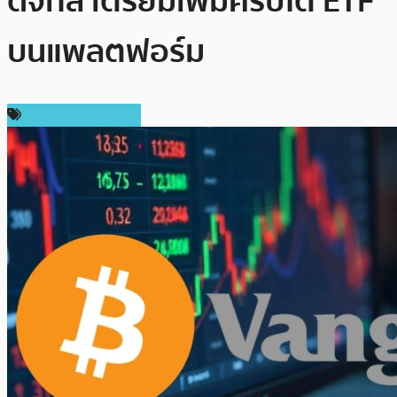
ดิจิทัล เตรียมเพิ่มคริปโต ETF
บนแพลตฟอร์ม
ข่าวคริปโตเคอเรนซี่