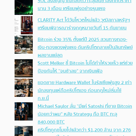
SOL ส่งสัญญาณกลับตัว ทะลุเส้นขาลงที่กดราคา
นาน 3 เดือน เตรียมพุ่งอย่างรุนแรง
CLARITY Act ได้วันโหวตใหม่แล้ว วุฒิสภาสหรัฐฯ
เตรียมพิจารณาร่างกฎหมายวันที่ 15 กันยายน
Bitcoin ร่วง 35% ตั้งแต่ปี 2025 สวนทางทอง-
เงิน-ทองแดงพุ่งแรง ดันคริปโตกลายเป็นสินทรัพย์
ผลงานแย่สุด
Scott Melker ชี้ Bitcoin ไม่ได้ทำให้รวยเร็ว แต่ช่วย
ป้องกันให้ “จนช้าลง” จากเงินเฟ้อ
ยอดขาย Hardware Wallet ในรัสเซียพุ่งสูง 2 เท่า
นักลงทุนแห่ถือคริปโตเอง ก่อนกฎใหม่เริ่มใช้
ก.ย.นี้
Michael Saylor ลั่น “มีแค่ Satoshi ที่ขาย Bitcoin
น้อยกว่าผม” หลัง Strategy ถือ BTC ทะลุ
840,000 BTC
คริปโตถูกขโมยไปแล้วกว่า $1,200 ล้าน จาก 276