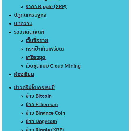
ราคา Ripple (XRP)
ปฏิทินเศรษฐกิจ
บทความ
รีวิวผลิตภัณฑ์
เว็บซื้อขาย
กระเป๋าเก็บเหรียญ
เครื่องขุด
เว็บขุดแบบ Cloud Mining
ห้องเรียน
ข่าวคริปโตเคอเรนซี่
ข่าว Bitcoin
ข่าว Ethereum
ข่าว Binance Coin
ข่าว Dogecoin
ข่าว Ripple (XRP)