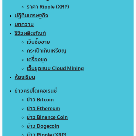
ราคา Ripple (XRP)
ปฏิทินเศรษฐกิจ
บทความ
รีวิวผลิตภัณฑ์
เว็บซื้อขาย
กระเป๋าเก็บเหรียญ
เครื่องขุด
เว็บขุดแบบ Cloud Mining
ห้องเรียน
ข่าวคริปโตเคอเรนซี่
ข่าว Bitcoin
ข่าว Ethereum
ข่าว Binance Coin
ข่าว Dogecoin
ข่าว Ripple (XRP)