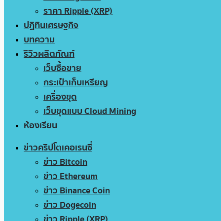
ราคา Ripple (XRP)
ปฏิทินเศรษฐกิจ
บทความ
รีวิวผลิตภัณฑ์
เว็บซื้อขาย
กระเป๋าเก็บเหรียญ
เครื่องขุด
เว็บขุดแบบ Cloud Mining
ห้องเรียน
ข่าวคริปโตเคอเรนซี่
ข่าว Bitcoin
ข่าว Ethereum
ข่าว Binance Coin
ข่าว Dogecoin
ข่าว Ripple (XRP)