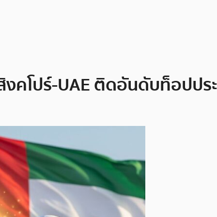
ิงคโปร์-UAE ติดอันดับท็อปประเท