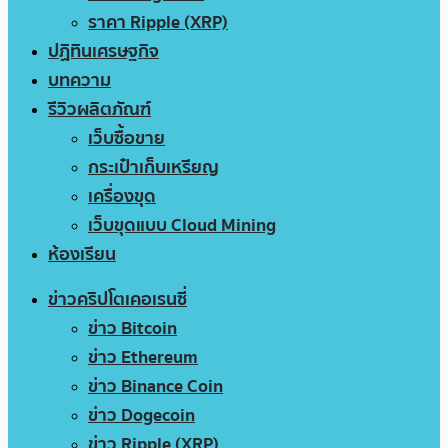
ราคา Ripple (XRP)
ปฏิทินเศรษฐกิจ
บทความ
รีวิวผลิตภัณฑ์
เว็บซื้อขาย
กระเป๋าเก็บเหรียญ
เครื่องขุด
เว็บขุดแบบ Cloud Mining
ห้องเรียน
ข่าวคริปโตเคอเรนซี่
ข่าว Bitcoin
ข่าว Ethereum
ข่าว Binance Coin
ข่าว Dogecoin
ข่าว Ripple (XRP)