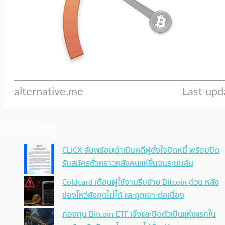
ประเด็นล่าสุด
CLICX ลั่นพร้อมดำเนินคดีผู้ตั้งใจบิดหนี้ พร้อมปิด
รับสมัครชั่วคราวหลังคนแห่ยื่นจนระบบล้น
Coldcard เตือนผู้ใช้งานรีบย้าย Bitcoin ด่วน หลัง
ช่องโหว่ยังอุดไม่ได้ และถูกเจาะต่อเนื่อง
กองทุน Bitcoin ETF เจ๊งและปิดตัวเป็นแห่งแรกใน