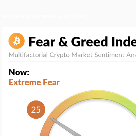
สภาวะตลาด (ความกลัว vs ความโลภ)