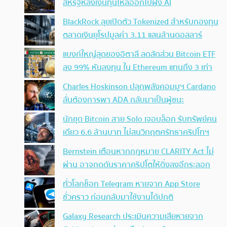
สหรัฐหลังเงินทุนไหลออกไปฝั่ง AI
BlackRock ลุยเปิดตัว Tokenized สำหรับกองทุน
ตลาดเงินยุโรปมูลค่า 3.11 แสนล้านดอลลาร์
แบงก์ใหญ่สุดของอิตาลี ลดสัดส่วน Bitcoin ETF
ลง 99% หันลงทุน ใน Ethereum แทนถึง 3 เท่า
Charles Hoskinson ปลุกพลังคอมมูฯ Cardano
ลั่นต้องการพา ADA กลับมาเป็นผู้ชนะ
นักขุด Bitcoin สาย Solo เจอบล็อก รับทรัพย์คน
เดียว 6.6 ล้านบาท ไม่สนวิกฤตศรัทธาคริปโทฯ
Bernstein เตือนหากกฎหมาย CLARITY Act ไม่
ผ่าน อาจกดดันราคาคริปโตให้ดิ่งลงอีกระลอก
ทั่วโลกช็อก Telegram หายจาก App Store
ชั่วคราว ก่อนกลับมาใช้งานได้ปกติ
Galaxy Research ประเมินความเสียหายจาก