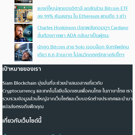
แบงก์ใหญ่สุดของอิตาลี ลดสัดส่วน Bitcoin ETF
ลง 99% หันลงทุน ใน Ethereum แทนถึง 3 เท่า
Charles Hoskinson ปลุกพลังคอมมูฯ Cardano
ลั่นต้องการพา ADA กลับมาเป็นผู้ชนะ
นักขุด Bitcoin สาย Solo เจอบล็อก รับทรัพย์คน
เดียว 6.6 ล้านบาท ไม่สนวิกฤตศรัทธาคริปโทฯ
เป้าหมายของเรา
Siam Blockchain มุ่งมั่นที่จะช่วยนำเสนอสารเกี่ยวกับ
Cryptocurrency และเทคโนโลยีบล็อกเชนเพื่อคนไทย ในภาษาไทย เรา
รวบรวมข้อมูลส่วนใหญ่จากเว็บไซต์และเว็บบอร์ดต่างประเทศและนำมา
แปลส่งตรงถึงฟีดคุณ
เกี่ยวกับเว็บไซต์นี้