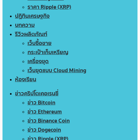
ราคา Ripple (XRP)
ปฏิทินเศรษฐกิจ
บทความ
รีวิวผลิตภัณฑ์
เว็บซื้อขาย
กระเป๋าเก็บเหรียญ
เครื่องขุด
เว็บขุดแบบ Cloud Mining
ห้องเรียน
ข่าวคริปโตเคอเรนซี่
ข่าว Bitcoin
ข่าว Ethereum
ข่าว Binance Coin
ข่าว Dogecoin
ข่าว Ripple (XRP)