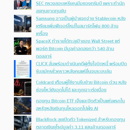
SEC ตรวจสอบเหรียญมีมของทรัมป์ เพราะทำนัก
ลงทุนขาดทุนยับ
Samsung อาจเป็นผู้นำแจกจ่าย Stablecoin หลัง
เตรียมเพิ่มฟีเจอร์ใหม่ในสมาร์ทโฟน 800 ล้าน
เครื่อง
SpaceX ทำรายได้ทะลุเป้าของ Wall Street แต่
พอร์ต Bitcoin มีมูลค่าลดลงกว่า 540 ล้าน
ดอลลาร์
CLICX ลั่นพร้อมดำเนินคดีผู้ตั้งใจบิดหนี้ พร้อมปิด
รับสมัครชั่วคราวหลังคนแห่ยื่นจนระบบล้น
Coldcard เตือนผู้ใช้งานรีบย้าย Bitcoin ด่วน หลัง
ช่องโหว่ยังอุดไม่ได้ และถูกเจาะต่อเนื่อง
กองทุน Bitcoin ETF เจ๊งและปิดตัวเป็นแห่งแรกใน
สหรัฐหลังเงินทุนไหลออกไปฝั่ง AI
BlackRock ลุยเปิดตัว Tokenized สำหรับกองทุน
ตลาดเงินยุโรปมูลค่า 3.11 แสนล้านดอลลาร์