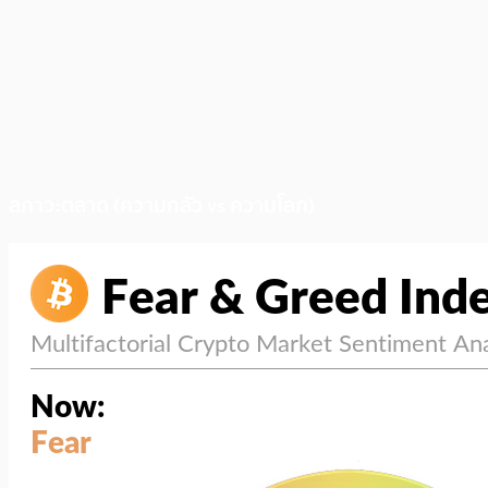
สภาวะตลาด (ความกลัว vs ความโลภ)