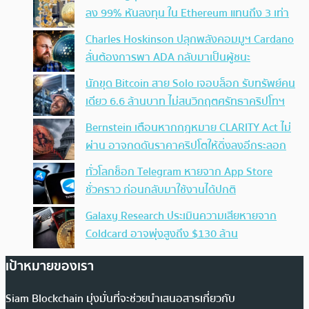
ลง 99% หันลงทุน ใน Ethereum แทนถึง 3 เท่า
Charles Hoskinson ปลุกพลังคอมมูฯ Cardano
ลั่นต้องการพา ADA กลับมาเป็นผู้ชนะ
นักขุด Bitcoin สาย Solo เจอบล็อก รับทรัพย์คน
เดียว 6.6 ล้านบาท ไม่สนวิกฤตศรัทธาคริปโทฯ
Bernstein เตือนหากกฎหมาย CLARITY Act ไม่
ผ่าน อาจกดดันราคาคริปโตให้ดิ่งลงอีกระลอก
ทั่วโลกช็อก Telegram หายจาก App Store
ชั่วคราว ก่อนกลับมาใช้งานได้ปกติ
Galaxy Research ประเมินความเสียหายจาก
Coldcard อาจพุ่งสูงถึง $130 ล้าน
เป้าหมายของเรา
Siam Blockchain มุ่งมั่นที่จะช่วยนำเสนอสารเกี่ยวกับ