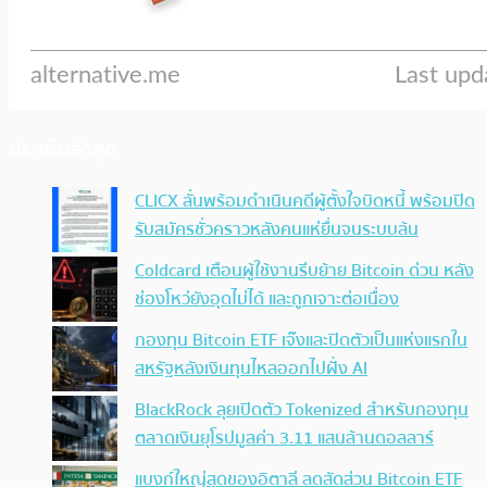
ประเด็นล่าสุด
CLICX ลั่นพร้อมดำเนินคดีผู้ตั้งใจบิดหนี้ พร้อมปิด
รับสมัครชั่วคราวหลังคนแห่ยื่นจนระบบล้น
Coldcard เตือนผู้ใช้งานรีบย้าย Bitcoin ด่วน หลัง
ช่องโหว่ยังอุดไม่ได้ และถูกเจาะต่อเนื่อง
กองทุน Bitcoin ETF เจ๊งและปิดตัวเป็นแห่งแรกใน
สหรัฐหลังเงินทุนไหลออกไปฝั่ง AI
BlackRock ลุยเปิดตัว Tokenized สำหรับกองทุน
ตลาดเงินยุโรปมูลค่า 3.11 แสนล้านดอลลาร์
แบงก์ใหญ่สุดของอิตาลี ลดสัดส่วน Bitcoin ETF