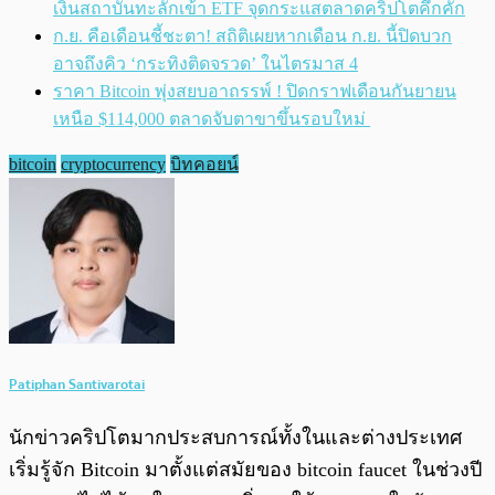
เงินสถาบันทะลักเข้า ETF จุดกระแสตลาดคริปโตคึกคัก
ก.ย. คือเดือนชี้ชะตา! สถิติเผยหากเดือน ก.ย. นี้ปิดบวก
อาจถึงคิว ‘กระทิงติดจรวด’ ในไตรมาส 4
ราคา Bitcoin พุ่งสยบอาถรรพ์ ! ปิดกราฟเดือนกันยายน
เหนือ $114,000 ตลาดจับตาขาขึ้นรอบใหม่
bitcoin
cryptocurrency
บิทคอยน์
Patiphan Santivarotai
นักข่าวคริปโตมากประสบการณ์ทั้งในและต่างประเทศ
เริ่มรู้จัก Bitcoin มาตั้งแต่สมัยของ bitcoin faucet ในช่วงปี