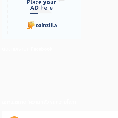
ติดตามเราบน Facebook
สภาวะตลาด (ความกลัว vs ความโลภ)