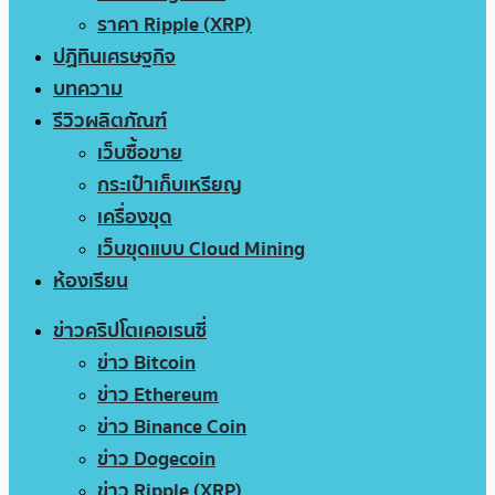
ราคา Ripple (XRP)
ปฏิทินเศรษฐกิจ
บทความ
รีวิวผลิตภัณฑ์
เว็บซื้อขาย
กระเป๋าเก็บเหรียญ
เครื่องขุด
เว็บขุดแบบ Cloud Mining
ห้องเรียน
ข่าวคริปโตเคอเรนซี่
ข่าว Bitcoin
ข่าว Ethereum
ข่าว Binance Coin
ข่าว Dogecoin
ข่าว Ripple (XRP)