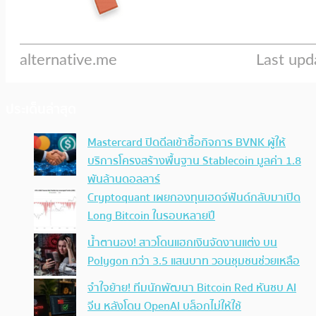
ประเด็นล่าสุด
Mastercard ปิดดีลเข้าซื้อกิจการ BVNK ผู้ให้
บริการโครงสร้างพื้นฐาน Stablecoin มูลค่า 1.8
พันล้านดอลลาร์
Cryptoquant เผยกองทุนเฮดจ์ฟันด์กลับมาเปิด
Long Bitcoin ในรอบหลายปี
น้ำตานอง! สาวโดนแฮกเงินจัดงานแต่ง บน
Polygon กว่า 3.5 แสนบาท วอนชุมชนช่วยเหลือ
จำใจย้าย! ทีมนักพัฒนา Bitcoin Red หันซบ AI
จีน หลังโดน OpenAI บล็อกไม่ให้ใช้