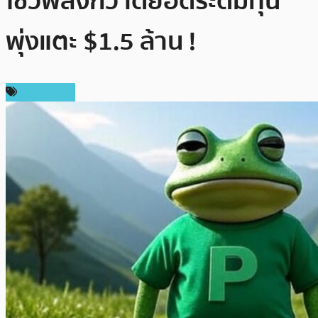
โชว์พลังกวาดยอดระดมทุน
พุ่งแตะ $1.5 ล้าน !
สปอนเซอร์