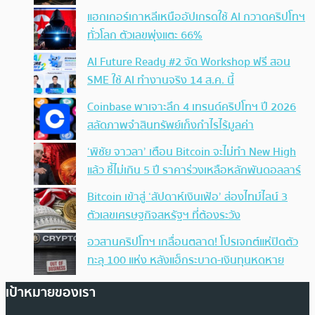
แฮกเกอร์เกาหลีเหนืออัปเกรดใช้ AI กวาดคริปโทฯ
ทั่วโลก ตัวเลขพุ่งแตะ 66%
AI Future Ready #2 จัด Workshop ฟรี สอน
SME ใช้ AI ทำงานจริง 14 ส.ค. นี้
Coinbase พาเจาะลึก 4 เทรนด์คริปโทฯ ปี 2026
สลัดภาพจำสินทรัพย์เก็งกำไรไร้มูลค่า
‘พิชัย จาวลา’ เตือน Bitcoin จะไม่ทำ New High
แล้ว ชี้ไม่เกิน 5 ปี ราคาร่วงเหลือหลักพันดอลลาร์
Bitcoin เข้าสู่ ‘สัปดาห์เงินเฟ้อ’ ส่องไทม์ไลน์ 3
ตัวเลขเศรษฐกิจสหรัฐฯ ที่ต้องระวัง
อวสานคริปโทฯ เกลื่อนตลาด! โปรเจกต์แห่ปิดตัว
ทะลุ 100 แห่ง หลังแฮ็กระบาด-เงินทุนหดหาย
เป้าหมายของเรา