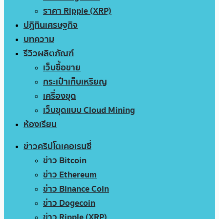
ราคา Ripple (XRP)
ปฏิทินเศรษฐกิจ
บทความ
รีวิวผลิตภัณฑ์
เว็บซื้อขาย
กระเป๋าเก็บเหรียญ
เครื่องขุด
เว็บขุดแบบ Cloud Mining
ห้องเรียน
ข่าวคริปโตเคอเรนซี่
ข่าว Bitcoin
ข่าว Ethereum
ข่าว Binance Coin
ข่าว Dogecoin
ข่าว Ripple (XRP)