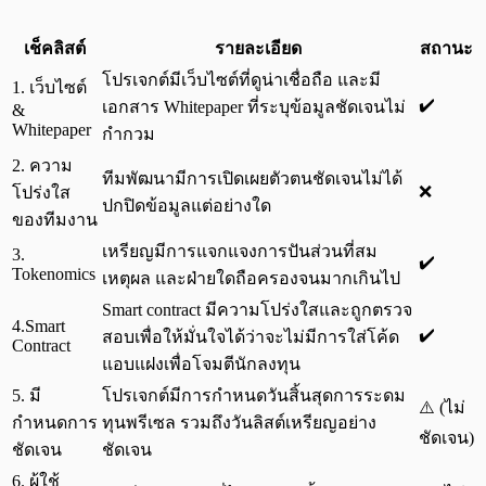
เช็คลิสต์
รายละเอียด
สถานะ
โปรเจกต์มีเว็บไซต์ที่ดูน่าเชื่อถือ และมี
1. เว็บไซต์
✔️
เอกสาร Whitepaper ที่ระบุข้อมูลชัดเจนไม่
&
Whitepaper
กำกวม
2. ความ
ทีมพัฒนามีการเปิดเผยตัวตนชัดเจนไม่ได้
❌
โปร่งใส
ปกปิดข้อมูลแต่อย่างใด
ของทีมงาน
เหรียญมีการแจกแจงการปันส่วนที่สม
3.
✔️
Tokenomics
เหตุผล และฝ่ายใดถือครองจนมากเกินไป
Smart contract มีความโปร่งใสและถูกตรวจ
4.Smart
✔️
สอบเพื่อให้มั่นใจได้ว่าจะไม่มีการใส่โค้ด
Contract
แอบแฝงเพื่อโจมตีนักลงทุน
5. มี
โปรเจกต์มีการกำหนดวันสิ้นสุดการระดม
⚠️ (ไม่
กำหนดการ
ทุนพรีเซล รวมถึงวันลิสต์เหรียญอย่าง
ชัดเจน)
ชัดเจน
ชัดเจน
6. ผู้ใช้