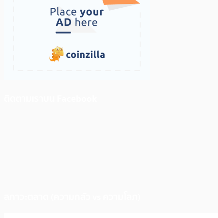
ติดตามเราบน Facebook
สภาวะตลาด (ความกลัว vs ความโลภ)