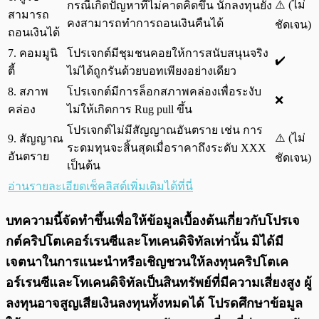
⚠️ (ไม่
กรณีเกิดปัญหาที่ไม่คาดคิดขึ้น นักลงทุนยัง
สามารถ
คงสามารถทำการถอนเงินคืนได้
ชัดเจน)
ถอนเงินได้
7. คอมมูนิ
โปรเจกต์มีชุมชนคอยให้การสนับสนุนจริง
✔️
ตี้
ไม่ได้ถูกรันด้วยบอทเพียงอย่างเดียว
8. สภาพ
โปรเจกต์มีการล็อกสภาพคล่องเพื่อระงับ
❌
คล่อง
ไม่ให้เกิดการ Rug pull ขึ้น
โปรเจกต์ไม่มีสัญญาณอันตราย เช่น การ
⚠️ (ไม่
9. สัญญาณ
ระดมทุนจะสิ้นสุดเมื่อราคาถึงระดับ XXX
อันตราย
ชัดเจน)
เป็นต้น
อ่านรายละเอียดเช็คลิสต์เพิ่มเติมได้ที่นี่
บทความนี้จัดทำขึ้นเพื่อให้ข้อมูลเบื้องต้นเกี่ยวกับโปรเจ
กต์คริปโตเคอร์เรนซีและโทเคนดิจิทัลเท่านั้น มิได้มี
เจตนาในการแนะนำหรือเชิญชวนให้ลงทุนคริปโตเค
อร์เรนซีและโทเคนดิจิทัลเป็นสินทรัพย์ที่มีความเสี่ยงสูง ผู้
ลงทุนอาจสูญเสียเงินลงทุนทั้งหมดได้ โปรดศึกษาข้อมูล