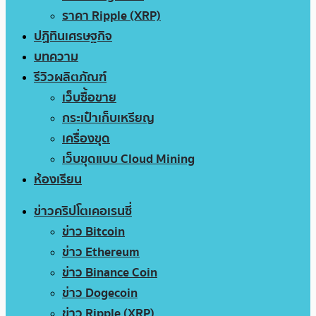
ราคา Ripple (XRP)
ปฏิทินเศรษฐกิจ
บทความ
รีวิวผลิตภัณฑ์
เว็บซื้อขาย
กระเป๋าเก็บเหรียญ
เครื่องขุด
เว็บขุดแบบ Cloud Mining
ห้องเรียน
ข่าวคริปโตเคอเรนซี่
ข่าว Bitcoin
ข่าว Ethereum
ข่าว Binance Coin
ข่าว Dogecoin
ข่าว Ripple (XRP)