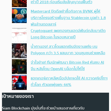
เท่าปี 2018 ก่อนเริ่มส่งสัญญาณฟื้นตัว
Mastercard ปิดดีลเข้าซื้อกิจการ BVNK ผู้ให้
บริการโครงสร้างพื้นฐาน Stablecoin มูลค่า 1.8
พันล้านดอลลาร์
Cryptoquant เผยกองทุนเฮดจ์ฟันด์กลับมาเปิด
Long Bitcoin ในรอบหลายปี
น้ำตานอง! สาวโดนแฮกเงินจัดงานแต่ง บน
Polygon กว่า 3.5 แสนบาท วอนชุมชนช่วยเหลือ
จำใจย้าย! ทีมนักพัฒนา Bitcoin Red หันซบ AI
จีน หลังโดน OpenAI บล็อกไม่ให้ใช้
แฮกเกอร์เกาหลีเหนืออัปเกรดใช้ AI กวาดคริปโทฯ
ทั่วโลก ตัวเลขพุ่งแตะ 66%
เป้าหมายของเรา
Siam Blockchain มุ่งมั่นที่จะช่วยนำเสนอสารเกี่ยวกับ