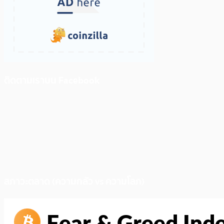
ติดตามเราบน Facebook
สภาวะตลาด (ความกลัว vs ความโลภ)