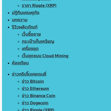
ราคา Ripple (XRP)
ปฏิทินเศรษฐกิจ
บทความ
รีวิวผลิตภัณฑ์
เว็บซื้อขาย
กระเป๋าเก็บเหรียญ
เครื่องขุด
เว็บขุดแบบ Cloud Mining
ห้องเรียน
ข่าวคริปโตเคอเรนซี่
ข่าว Bitcoin
ข่าว Ethereum
ข่าว Binance Coin
ข่าว Dogecoin
ข่าว Ripple (XRP)