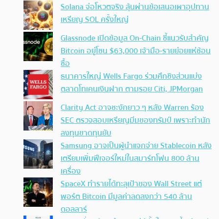
Solana จ่อโหวตจริง ลุ้นผ่านข้อเสนอเผาอุปทาน
เหรียญ SOL ครั้งใหญ่
Glassnode เปิดข้อมูล On-Chain ชี้แนวรับสำคัญ
Bitcoin อยู่โซน $63,000 เจ้ามือ-รายย่อยแห่ช้อน
ซื้อ
ธนาคารใหญ่ Wells Fargo ร่วมศึกชิงส่วนแบ่ง
ตลาดโทเคนเงินฝาก ตามรอย Citi, JPMorgan
Clarity Act อาจชะงักยาว ๆ หลัง Warren ร้อง
SEC ตรวจสอบเหรียญมีมของทรัมป์ เพราะทำนัก
ลงทุนขาดทุนยับ
Samsung อาจเป็นผู้นำแจกจ่าย Stablecoin หลัง
เตรียมเพิ่มฟีเจอร์ใหม่ในสมาร์ทโฟน 800 ล้าน
เครื่อง
SpaceX ทำรายได้ทะลุเป้าของ Wall Street แต่
พอร์ต Bitcoin มีมูลค่าลดลงกว่า 540 ล้าน
ดอลลาร์