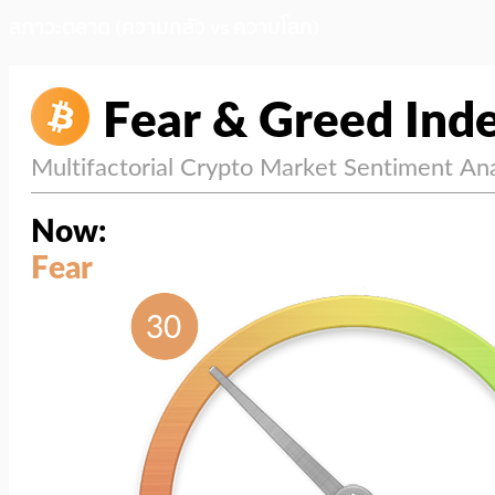
สภาวะตลาด (ความกลัว vs ความโลภ)