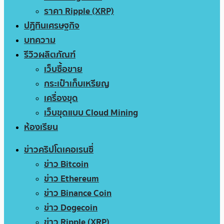
ราคา Ripple (XRP)
ปฏิทินเศรษฐกิจ
บทความ
รีวิวผลิตภัณฑ์
เว็บซื้อขาย
กระเป๋าเก็บเหรียญ
เครื่องขุด
เว็บขุดแบบ Cloud Mining
ห้องเรียน
ข่าวคริปโตเคอเรนซี่
ข่าว Bitcoin
ข่าว Ethereum
ข่าว Binance Coin
ข่าว Dogecoin
ข่าว Ripple (XRP)