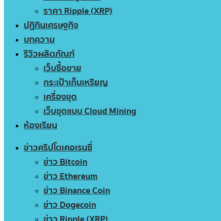
ราคา Ripple (XRP)
ปฏิทินเศรษฐกิจ
บทความ
รีวิวผลิตภัณฑ์
เว็บซื้อขาย
กระเป๋าเก็บเหรียญ
เครื่องขุด
เว็บขุดแบบ Cloud Mining
ห้องเรียน
ข่าวคริปโตเคอเรนซี่
ข่าว Bitcoin
ข่าว Ethereum
ข่าว Binance Coin
ข่าว Dogecoin
ข่าว Ripple (XRP)